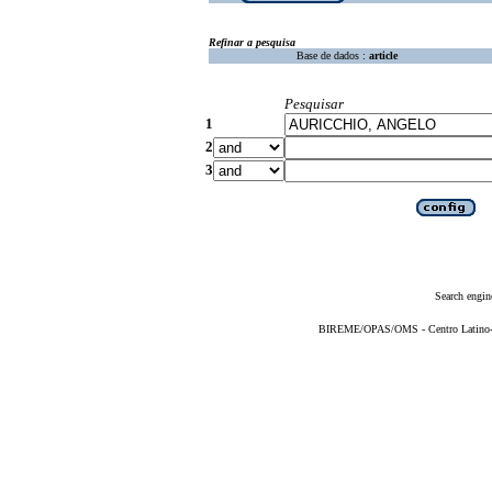
Refinar a pesquisa
Base de dados :
article
Pesquisar
1
2
3
Search engin
BIREME/OPAS/OMS - Centro Latino-Am