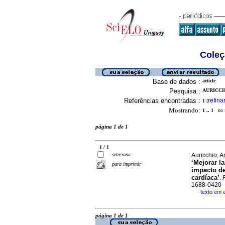
Coleç
Base de dados :
article
Pesquisa :
AURICCH
Referências encontradas :
refina
1
[
Mostrando:
1 .. 1
no f
página 1 de 1
1 / 1
seleciona
Auricchio, 
‘Mejorar l
para imprimir
impacto de
cardíaca’
.
1688-0420
texto em 
·
página 1 de 1