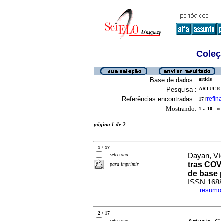
Coleç
Base de dados :
article
Pesquisa :
ARTUCIO,
Referências encontradas :
refin
17
[
Mostrando:
1 .. 10
no 
página 1 de 2
1 / 17
seleciona
Dayan, Víc
tras COV
para imprimir
de base 
ISSN 168
resumo
·
2 / 17
seleciona