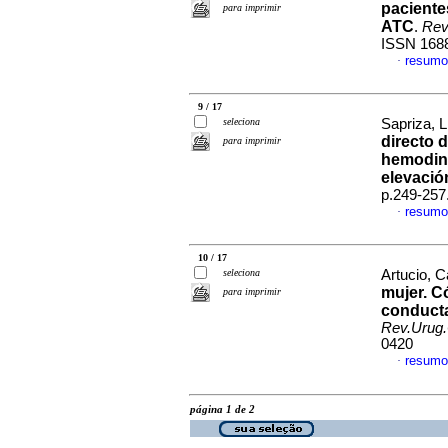
paciente
para imprimir
ATC
.
Rev
ISSN 168
resumo
·
9 / 17
seleciona
Sapriza, L
directo 
para imprimir
hemodina
elevació
p.249-257
resumo
·
10 / 17
seleciona
Artucio, C
mujer. C
para imprimir
conducta
Rev.Urug.
0420
resumo
·
página 1 de 2