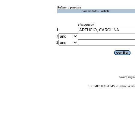
Refinar a pesquisa
Base de dados :
article
Pesquisar
1
2
3
Search engin
BIREME/OPAS/OMS - Centro Latino-Am