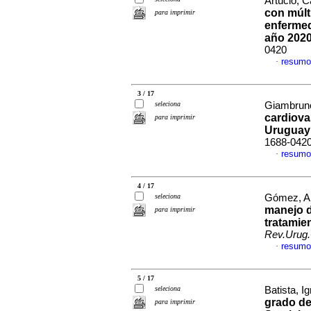
Artucio, C
con múlt
para imprimir
enfermed
año 202
0420
resumo
·
3 / 17
seleciona
Giambruno
cardiova
para imprimir
Uruguay
1688-042
resumo
·
4 / 17
seleciona
Gómez, An
manejo d
para imprimir
tratamie
Rev.Urug.
resumo
·
5 / 17
seleciona
Batista, Ig
grado de 
para imprimir