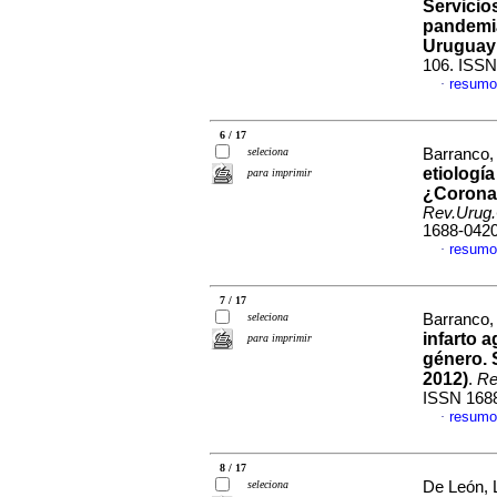
Servicio
pandemia
Uruguay
106. ISSN
resumo
·
6 / 17
seleciona
Barranco, 
etiologí
para imprimir
¿Coronar
Rev.Urug.
1688-042
resumo
·
7 / 17
seleciona
Barranco, 
infarto 
para imprimir
género. 
2012)
.
Re
ISSN 168
resumo
·
8 / 17
seleciona
De León, L