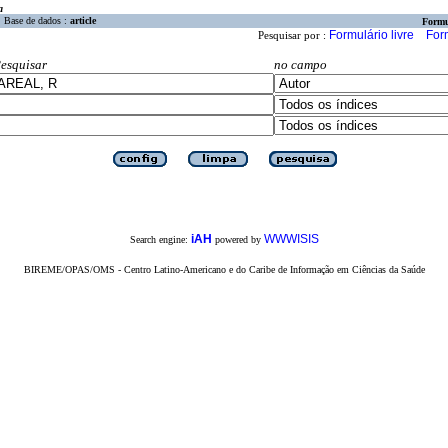
a
Base de dados :
article
Formu
Formulário livre
For
Pesquisar por :
esquisar
no campo
iAH
WWWISIS
Search engine:
powered by
BIREME/OPAS/OMS - Centro Latino-Americano e do Caribe de Informação em Ciências da Saúde