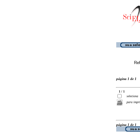
Ref
página 1 de 1
1 / 1
seleciona
para impr
página 1 de 1