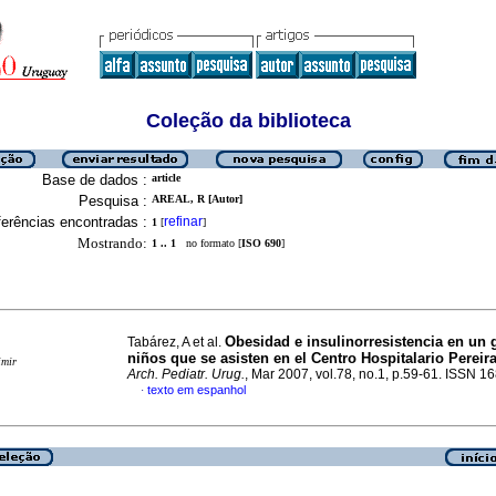
Coleção da biblioteca
Base de dados :
article
Pesquisa :
AREAL, R [Autor]
erências encontradas :
refinar
1
[
]
Mostrando:
1 .. 1
no formato [
ISO 690
]
Obesidad e insulinorresistencia en un 
Tabárez, A et al.
niños que se asisten en el Centro Hospitalario Pereir
imir
Arch. Pediatr. Urug.
, Mar 2007, vol.78, no.1, p.59-61. ISSN 
texto em espanhol
·