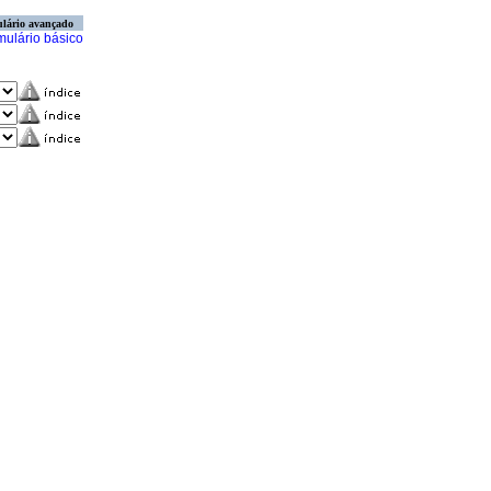
lário avançado
mulário básico