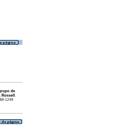
grupo de
a Rossell
.
1688-1249