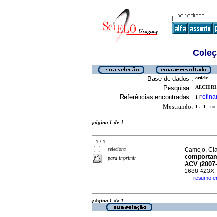
Coleç
Base de dados :
article
Pesquisa :
ARCIERI,
Referências encontradas :
refina
1
[
Mostrando:
1 .. 1
no f
página 1 de 1
1 / 1
seleciona
Camejo, Cla
comportami
para imprimir
ACV (2007-
1688-423X
resumo e
·
página 1 de 1