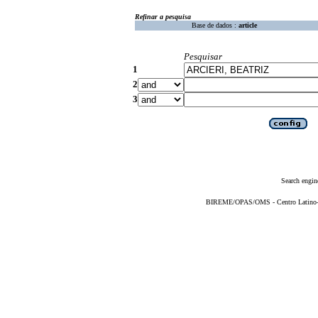
Refinar a pesquisa
Base de dados :
article
Pesquisar
1
2
3
Search engin
BIREME/OPAS/OMS - Centro Latino-Am