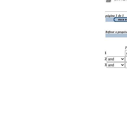
página 1 de 1
Refinar a pesquis
P
1
2
3