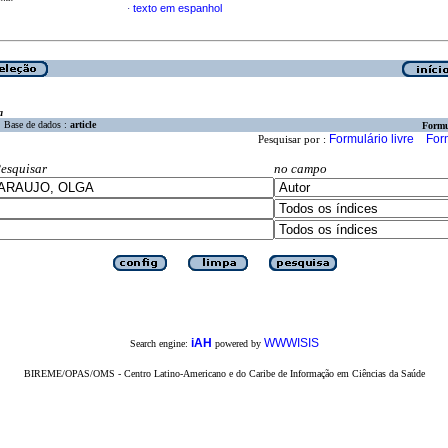
texto em espanhol
·
a
Base de dados :
article
Formu
Formulário livre
For
Pesquisar por :
esquisar
no campo
iAH
WWWISIS
Search engine:
powered by
BIREME/OPAS/OMS - Centro Latino-Americano e do Caribe de Informação em Ciências da Saúde