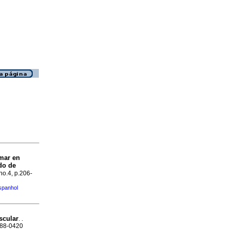
umar en
do de
 no.4, p.206-
spanhol
scular
. .
1688-0420