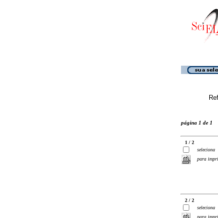
Ref
página 1 de 1
1 / 2
seleciona
para impr
2 / 2
seleciona
para impr