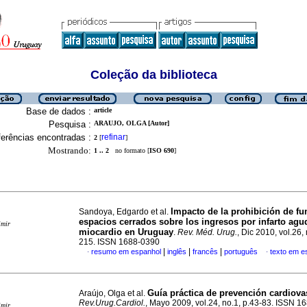
Coleção da biblioteca
Base de dados :
article
Pesquisa :
ARAUJO, OLGA [Autor]
erências encontradas :
refinar
2
[
]
Mostrando:
1 .. 2
no formato [
ISO 690
]
Impacto de la prohibición de f
Sandoya, Edgardo et al.
espacios cerrados sobre los ingresos por infarto agu
imir
miocardio en Uruguay
.
Rev. Méd. Urug.
, Dic 2010, vol.26,
215. ISSN 1688-0390
|
|
|
resumo em espanhol
inglês
francês
português
texto em e
·
·
Guía práctica de prevención cardiova
Araújo, Olga et al.
Rev.Urug.Cardiol.
, Mayo 2009, vol.24, no.1, p.43-83. ISSN 
imir