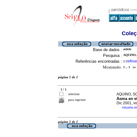
Coleç
Base de dados :
article
Pesquisa :
AQUINO,
Referências encontradas :
refina
1
[
Mostrando:
1 .. 1
no f
página 1 de 1
1 / 1
AQUINO, S
seleciona
Asma en el
para imprimir
Dic 2001, v
resumo e
·
página 1 de 1