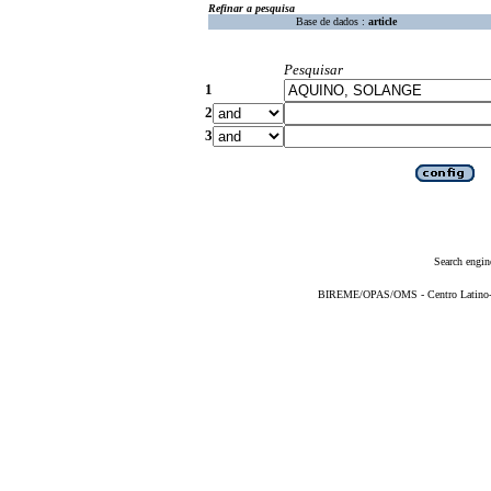
Refinar a pesquisa
Base de dados :
article
Pesquisar
1
2
3
Search engin
BIREME/OPAS/OMS - Centro Latino-Am