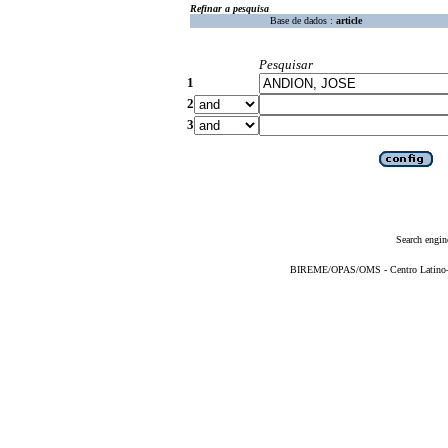
Refinar a pesquisa
Base de dados :
article
Pesquisar
1
2
3
Search engin
BIREME/OPAS/OMS - Centro Latino-Am