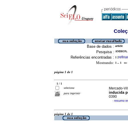
Coleç
Base de dados :
article
Pesquisa :
ANDION, 
Referências encontradas :
refina
1
[
Mostrando:
1 .. 1
no f
página 1 de 1
1 / 1
seleciona
Mercado-Vill
inducida p
para imprimir
0390
resumo e
·
página 1 de 1