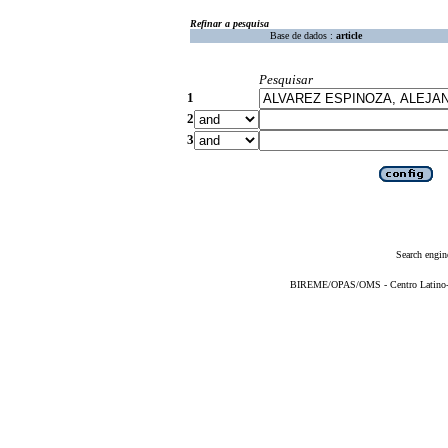
Refinar a pesquisa
Base de dados :
article
Pesquisar
1
2
3
Search engin
BIREME/OPAS/OMS - Centro Latino-Am