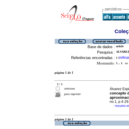
Coleç
Base de dados :
article
Pesquisa :
ALVAREZ
Referências encontradas :
refina
1
[
Mostrando:
1 .. 1
no f
página 1 de 1
1 / 1
seleciona
Álvarez Esp
concepto d
para imprimir
aproximac
no.1, p.4-2
resumo e
·
página 1 de 1