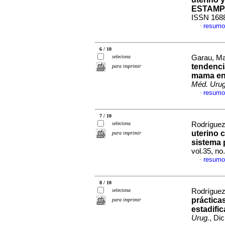
ESTAMP
ISSN 168
resumo
·
6 / 10
seleciona
Garau, Mar
tendenci
para imprimir
mama en 
Méd. Urug
resumo
·
7 / 10
seleciona
Rodríguez,
uterino 
para imprimir
sistema 
vol.35, n
resumo
·
8 / 10
seleciona
Rodríguez,
práctica
para imprimir
estadific
Urug.
, Di