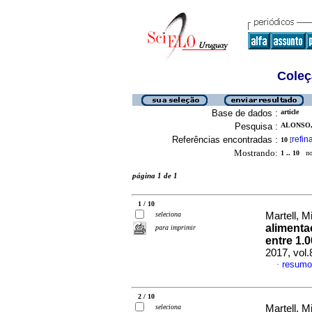
Coleç
Base de dados :
article
Pesquisa :
ALONSO, 
Referências encontradas :
refin
10
[
Mostrando:
1 .. 10
no 
página 1 de 1
1 / 10
seleciona
Martell, Mi
alimenta
para imprimir
entre 1.
2017, vol
resumo
·
2 / 10
seleciona
Martell, Mi