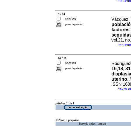
resumo
·
9 / 10
seleciona
Vázquez, 
població
para imprimir
factores
seguida
vol.21, n
resumo
·
10 / 10
seleciona
Rodríguez,
16,18, 3
para imprimir
displasi
uterino
.
ISSN 168
texto 
·
página 1 de 1
Refinar a pesquisa
Base de dados :
article