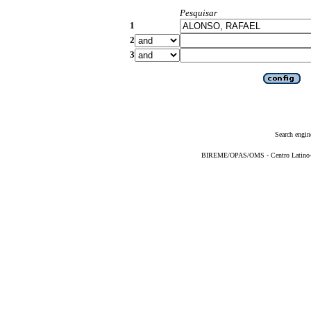
Pesquisar
1
2
3
Search engin
BIREME/OPAS/OMS - Centro Latino-Am