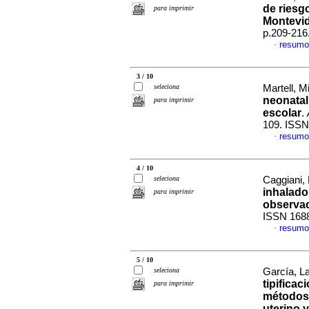
de riesg
para imprimir
Montevi
p.209-216
resumo
·
3 / 10
seleciona
Martell, Mi
neonatal
para imprimir
escolar
.
109. ISSN
resumo
·
4 / 10
seleciona
Caggiani, 
inhalado 
para imprimir
observac
ISSN 168
resumo
·
5 / 10
seleciona
García, La
tipifica
para imprimir
métodos 
uterino 