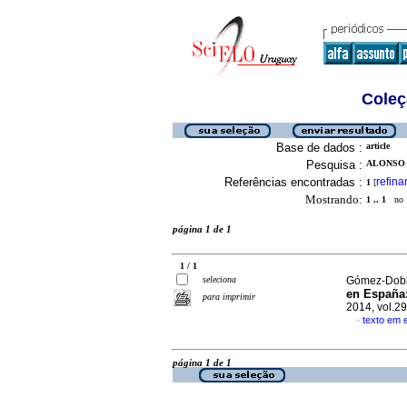
Coleç
Base de dados :
article
Pesquisa :
ALONSO 
Referências encontradas :
refina
1
[
Mostrando:
1 .. 1
no f
página 1 de 1
1 / 1
seleciona
Gómez-Dobla
en España
para imprimir
2014, vol.2
texto em 
·
página 1 de 1