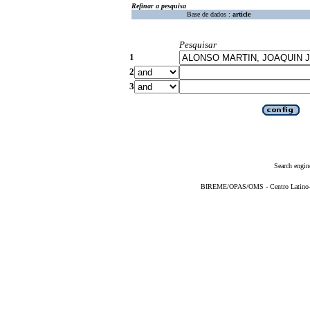
Refinar a pesquisa
Base de dados :
article
Pesquisar
1
2
3
Search engin
BIREME/OPAS/OMS - Centro Latino-Am