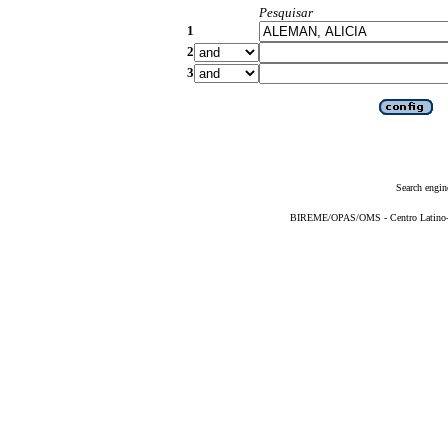
Pesquisar
1
2
3
Search engin
BIREME/OPAS/OMS - Centro Latino-Am