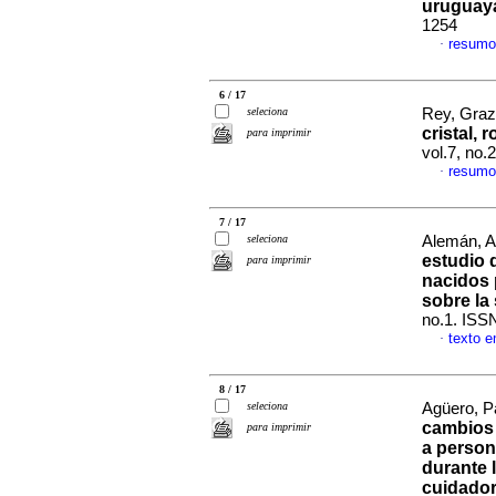
uruguay
1254
resumo
·
6 / 17
seleciona
Rey, Grazz
cristal, 
para imprimir
vol.7, no
resumo
·
7 / 17
seleciona
Alemán, Al
estudio 
para imprimir
nacidos 
sobre la 
no.1. ISS
texto 
·
8 / 17
seleciona
Agüero, Pa
cambios 
para imprimir
a person
durante 
cuidador