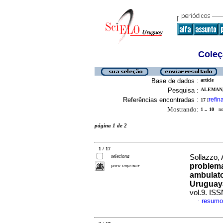
Coleç
Base de dados :
article
Pesquisa :
ALEMAN, 
Referências encontradas :
refin
17
[
Mostrando:
1 .. 10
no 
página 1 de 2
1 / 17
seleciona
Sollazzo, 
problema
para imprimir
ambulato
Uruguaya
vol.9. IS
resumo
·