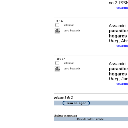
no.2. ISS
resumo
·
9 / 17
seleciona
Assandri, 
parasito
para imprimir
hogares 
Urug.
, Ab
resumo
·
10 / 17
seleciona
Assandri, 
parasito
para imprimir
hogares 
Urug.
, Ju
resumo
·
página 1 de 2
Refinar a pesquisa
Base de dados :
article