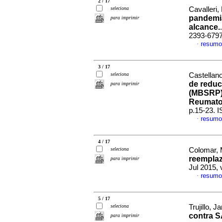
2 / 17
seleciona
Cavalleri, 
pandemia
para imprimir
alcance.
2393-679
resumo
·
3 / 17
seleciona
Castellano
de reduc
para imprimir
(MBSRP) 
Reumato
p.15-23. 
resumo
·
4 / 17
seleciona
Colomar, 
reemplaz
para imprimir
Jul 2015, 
resumo
·
5 / 17
seleciona
Trujillo, J
contra S
para imprimir