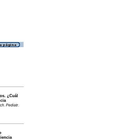
os. ¿Cuál
cia
ch. Pediatr.
e
ciencia