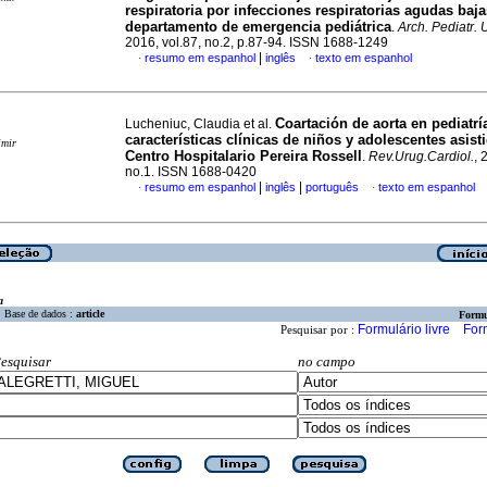
respiratoria por infecciones respiratorias agudas baj
departamento de emergencia pediátrica
.
Arch. Pediatr. 
2016, vol.87, no.2, p.87-94. ISSN 1688-1249
|
resumo em espanhol
inglês
texto em espanhol
·
·
Coartación de aorta en pediatrí
Lucheniuc, Claudia et al.
características clínicas de niños y adolescentes asist
imir
Centro Hospitalario Pereira Rossell
.
Rev.Urug.Cardiol.
, 
no.1. ISSN 1688-0420
|
|
resumo em espanhol
inglês
português
texto em espanhol
·
·
a
Base de dados :
article
Formu
Formulário livre
For
Pesquisar por :
esquisar
no campo