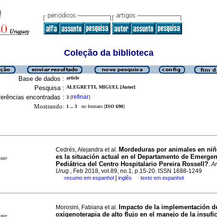
Coleção da biblioteca
Base de dados :
article
Pesquisa :
ALEGRETTI, MIGUEL [Autor]
erências encontradas :
refinar
3
[
]
Mostrando:
1 .. 3
no formato [
ISO 690
]
Mordeduras por animales en niñ
Cedrés, Alejandra et al.
es la situación actual en el Departamento de Emergen
imir
Pediátrica del Centro Hospitalario Pereira Rossell?
.
Ar
Urug.
, Feb 2018, vol.89, no.1, p.15-20. ISSN 1688-1249
|
resumo em espanhol
inglês
texto em espanhol
·
·
Impacto de la implementación d
Morosini, Fabiana et al.
oxigenoterapia de alto flujo en el manejo de la insufi
imir