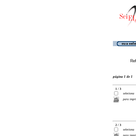
Ref
página 1 de 1
1 / 3
seleciona
para impr
2 / 3
seleciona
para impr