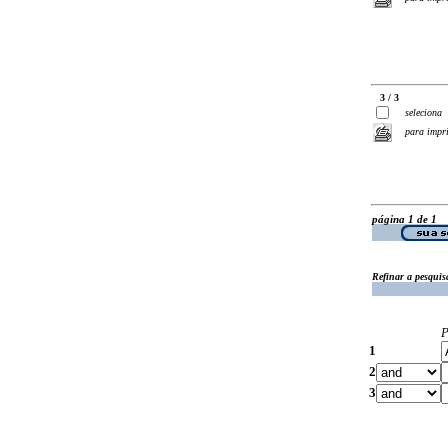
3 / 3
seleciona
para impr
página 1 de 1
Refinar a pesquis
P
1
2
3