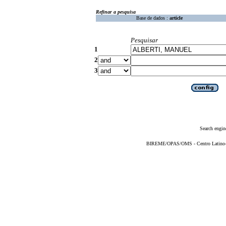
Refinar a pesquisa
Base de dados :
article
Pesquisar
1
2
3
Search engin
BIREME/OPAS/OMS - Centro Latino-Am