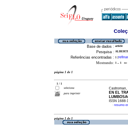
Coleç
Base de dados :
article
Pesquisa :
ALBERTI,
Referências encontradas :
refina
1
[
Mostrando:
1 .. 1
no f
página 1 de 1
1 / 1
seleciona
Castroman, 
EN EL TR
para imprimir
LUMBOSAC
ISSN 1688-
resumo e
·
página 1 de 1