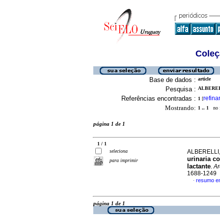
Coleç
Base de dados :
article
Pesquisa :
ALBERELL
Referências encontradas :
refina
1
[
Mostrando:
1 .. 1
no f
página 1 de 1
1 / 1
seleciona
ALBERELLI,
urinaria c
para imprimir
lactante
.
Ar
1688-1249
resumo e
·
página 1 de 1