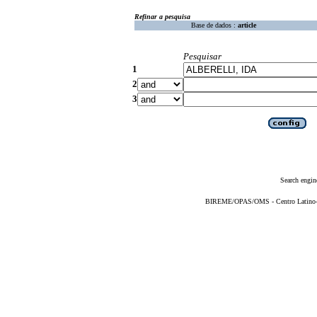
Refinar a pesquisa
Base de dados :
article
Pesquisar
1
2
3
Search engin
BIREME/OPAS/OMS - Centro Latino-Am