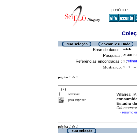
Coleç
Base de dados :
article
Pesquisa :
AGUILERA
Referências encontradas :
refina
1
[
Mostrando:
1 .. 1
no f
página 1 de 1
1 / 1
seleciona
Villarreal, M
consumido
para imprimir
Estudio de
Odontoesto
resumo e
·
página 1 de 1