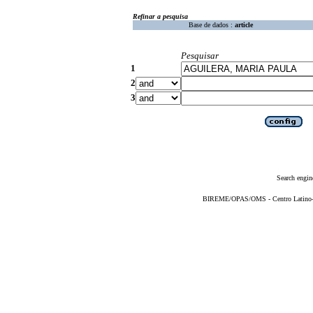
Refinar a pesquisa
Base de dados :
article
Pesquisar
1
2
3
Search engin
BIREME/OPAS/OMS - Centro Latino-Am