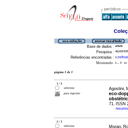
Coleç
Base de dados :
article
Pesquisa :
AGOSTIN
Referências encontradas :
refina
3
[
Mostrando:
1 .. 3
no f
página 1 de 1
1 / 3
seleciona
Agostini, 
eco-dopp
para imprimir
obstétri
71. ISSN 
resumo
·
2 / 3
seleciona
Moran, Ros