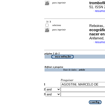
trombofil
para imprimir
51. ISSN 
resumo
·
3 / 3
seleciona
Reboiras, 
ecográfic
para imprimir
nacer en
Anfamed
,
resumo
·
página 1 de 1
Refinar a pesquisa
Base de dados :
article
Pesquisar
1
2
3