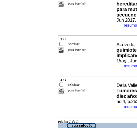
heredita
para imprimir
para mut
secuenci
Jun 2017,
resumo
·
3 / 4
seleciona
Acevedo, 
quimiote
para imprimir
implican
Urug.
, Ju
resumo
·
4 / 4
seleciona
Della Val
Tumores 
para imprimir
diez añ
no.4, p.2
resumo
·
página 1 de 1