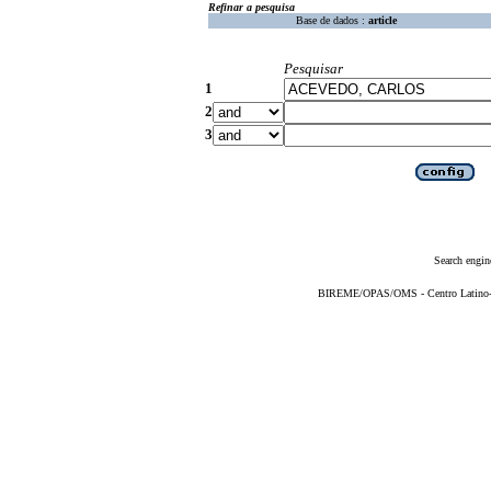
Refinar a pesquisa
Base de dados :
article
Pesquisar
1
2
3
Search engin
BIREME/OPAS/OMS - Centro Latino-Am