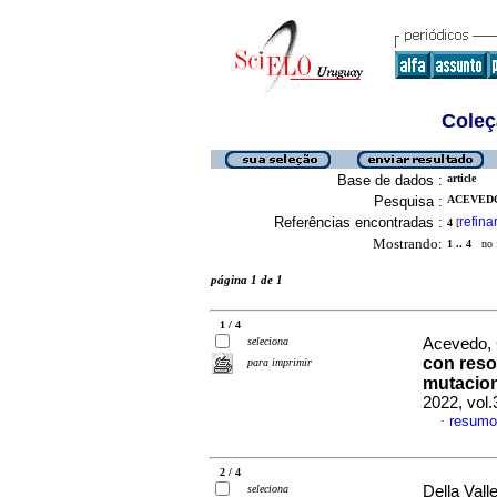
Coleç
Base de dados :
article
Pesquisa :
ACEVEDO
Referências encontradas :
refina
4
[
Mostrando:
1 .. 4
no f
página 1 de 1
1 / 4
seleciona
Acevedo, 
con reso
para imprimir
mutacio
2022, vol
resumo
·
2 / 4
seleciona
Della Valle