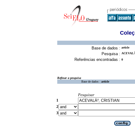
Coleç
Base de dados :
article
Pesquisa :
ACEVALÂ²
Referências encontradas :
0
Refinar a pesquisa
Base de dados :
article
Pesquisar
1
2
3