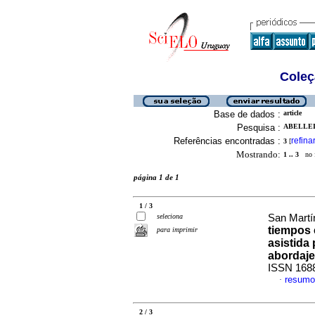
Coleç
Base de dados :
article
Pesquisa :
ABELLEI
Referências encontradas :
refina
3
[
Mostrando:
1 .. 3
no f
página 1 de 1
1 / 3
seleciona
San Martín
tiempos 
para imprimir
asistida
abordaje
ISSN 168
resumo
·
2 / 3