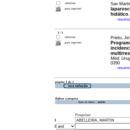
seleciona
San Martín
laparosc
para imprimir
hidático
resumo
·
3 / 3
seleciona
Prieto, Ji
Programa
para imprimir
incidenc
multirre
Méd. Urug
0390
resumo
·
página 1 de 1
Refinar a pesquisa
Base de dados :
article
Pesquisar
1
2