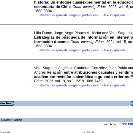
historia: un enfoque cuasiexperimental en la educaci
secundaria de Chile
.
Cuad. Investig. Educ.
, 2025, vol.16, 
1688-9304
|
|
abstract in spanish
english
portuguese
text in spanish
·
·
Lillo-Durán, Jorge, Vega-Pinochet, Héctor and Vera-Sagredo,
Estrategias de búsqueda de información en internet p
formación docente
.
Cuad. Investig. Educ.
, 2024, vol.15, no
1688-9304
|
|
abstract in spanish
english
portuguese
text in spanish
·
·
Vera-Sagredo, Angélica, Contreras-González, Juan Pablo an
Relación entre atribuciones causales y rendim
Andrés
académico: revisión sistemática siguiendo criterios
Educ.
, 2026, vol.19, no.1. ISSN 1688-7468
|
|
abstract in spanish
english
portuguese
text in spanish
·
·
Database :
article
Free fo
Search for :
Search
in field