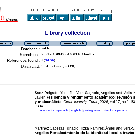
Library collection
Database :
article
Search on :
VERA-SAGREDO, ANGELICA [Author]
References found :
refine
4
[
]
Displaying:
1 .. 4
in format [
ISO 690
]
Sáez-Delgado, Yenniffer, Vera-Sagredo, Angelica and Mella
Resiliencia y rendimiento académico: revisión 
Javier
y metaanálisis
.
Cuad. Investig. Educ.
, 2026, vol.17, no.1. 
9304
|
|
abstract in spanish
english
portuguese
text in spanish
·
·
Martínez Cabezas, Ignacio, Tizka Ramírez, Ángel and Vera-S
Fortalecimiento de la identidad local a través
Angélica