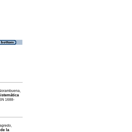
-Norambuena,
sistemática
ISSN 1688-
agredo,
 de la