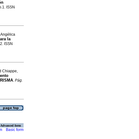
ón
no.1. ISSN
 Angélica
ara la
.2. ISSN
d Chiappe,
iento
 PRISMA
.
Pág.
Advanced form
rm
Basic form