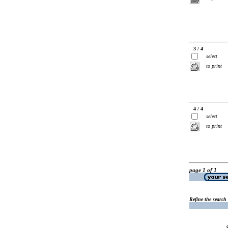
3 / 4
select
to print
4 / 4
select
to print
page 1 of 1
Refine the search