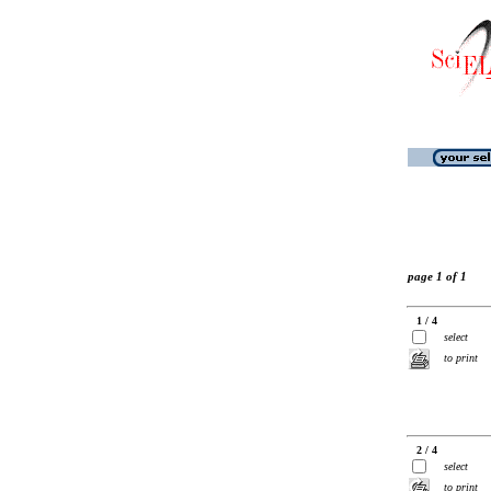
page 1 of 1
1 / 4
select
to print
2 / 4
select
to print