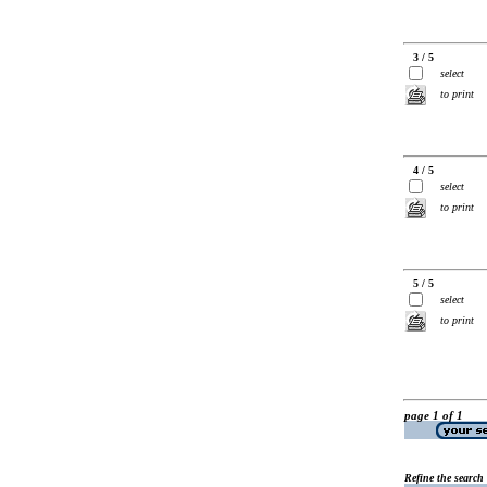
3 / 5
select
to print
4 / 5
select
to print
5 / 5
select
to print
page 1 of 1
Refine the search