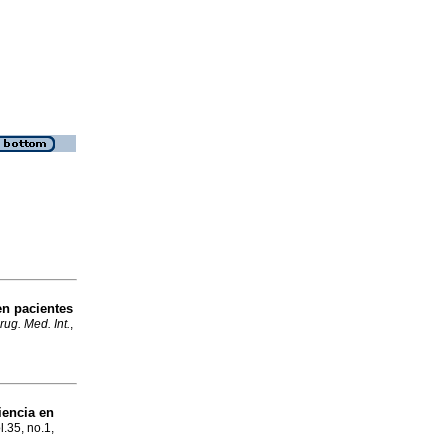
en pacientes
rug. Med. Int.
,
iencia en
l.35, no.1,