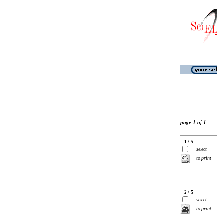
page 1 of 1
1 / 5
select
to print
2 / 5
select
to print