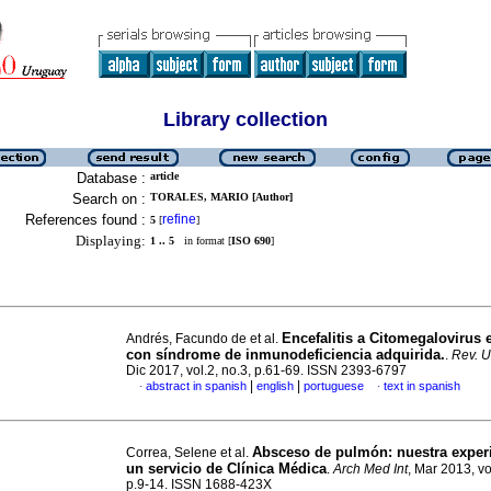
Library collection
Database :
article
Search on :
TORALES, MARIO [Author]
References found :
refine
5
[
]
Displaying:
1 .. 5
in format [
ISO 690
]
Encefalitis a Citomegalovirus 
Andrés, Facundo de et al.
con síndrome de inmunodeficiencia adquirida.
.
Rev. U
Dic 2017, vol.2, no.3, p.61-69. ISSN 2393-6797
|
|
abstract in spanish
english
portuguese
text in spanish
·
·
Absceso de pulmón
:
nuestra exper
Correa, Selene et al.
un servicio de Clínica Médica
.
Arch Med Int
, Mar 2013, vo
p.9-14. ISSN 1688-423X