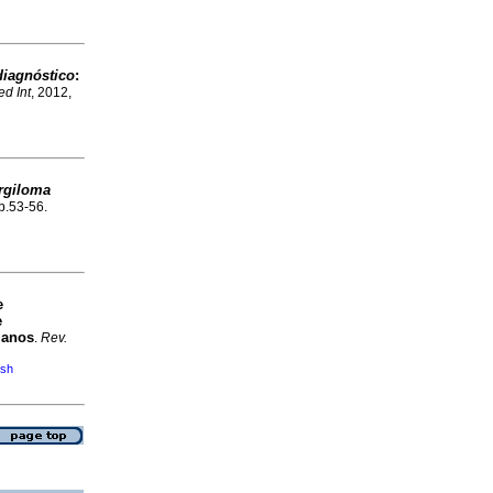
diagnóstico
:
d Int
, 2012,
rgiloma
 p.53-56.
e
e
ianos
.
Rev.
ish