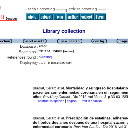
Library collection
Database :
article
Search on :
TEJADA, JORGE [Author]
References found :
refine
3
[
]
Displaying:
1 .. 3
in format [
ISO 690
]
Mortalidad y reingreso hospitalari
Burdiat, Gérard et al.
pacientes con enfermedad coronaria en un seguimien
años
.
Rev.Urug.Cardiol.
, Dic 2018, vol.33, no.3, p.33-63. I
|
abstract in spanish
english
text in spanish
·
·
Prescripción de estatinas, adherenc
Burdiat, Gerard et al.
de lípidos dos años después de una hospitalización 
enfermedad coronaria
.
Rev.Urug.Cardiol.
, Dic 2016, vol.31