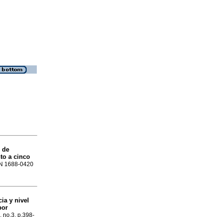
o de
to a cinco
SSN 1688-0420
ia y nivel
por
, no.3, p.398-