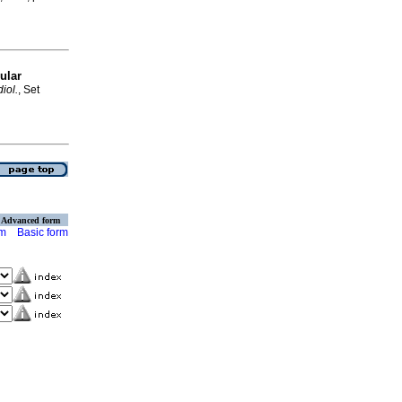
ular
iol.
, Set
Advanced form
rm
Basic form