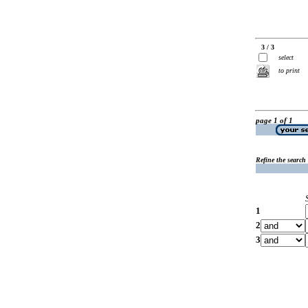
3 / 3
select
to print
page 1 of 1
Refine the search
1
2
3