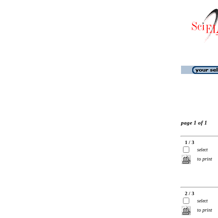
page 1 of 1
1 / 3
select
to print
2 / 3
select
to print