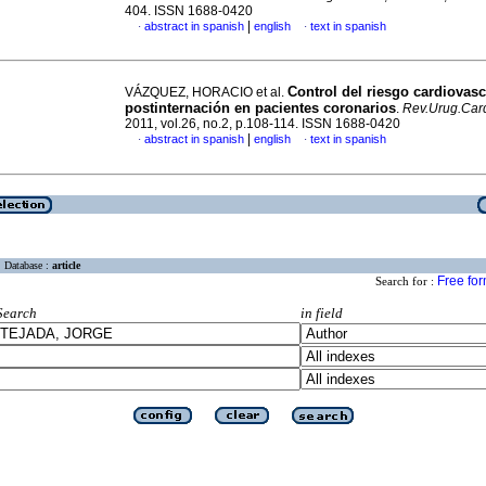
404. ISSN 1688-0420
|
abstract in spanish
english
text in spanish
·
·
Control del riesgo cardiovasc
VÁZQUEZ, HORACIO et al.
postinternación en pacientes coronarios
.
Rev.Urug.Card
2011, vol.26, no.2, p.108-114. ISSN 1688-0420
|
abstract in spanish
english
text in spanish
·
·
Database :
article
Free fo
Search for :
Search
in field