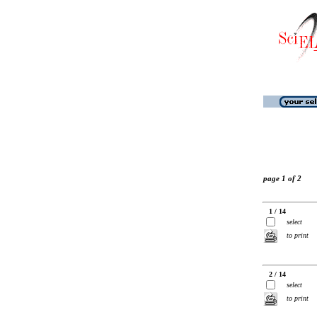
page 1 of 2
1 / 14
select
to print
2 / 14
select
to print