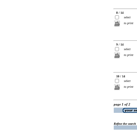
8 / 14
select
to print
9 / 14
select
to print
10 / 14
select
to print
page 1 of 2
Refine the search