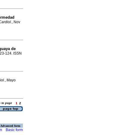
fermedad
ardiol.
, Nov
uguaya de
.123-124. ISSN
ol.
, Mayo
o to page
Advanced form
rm
Basic form