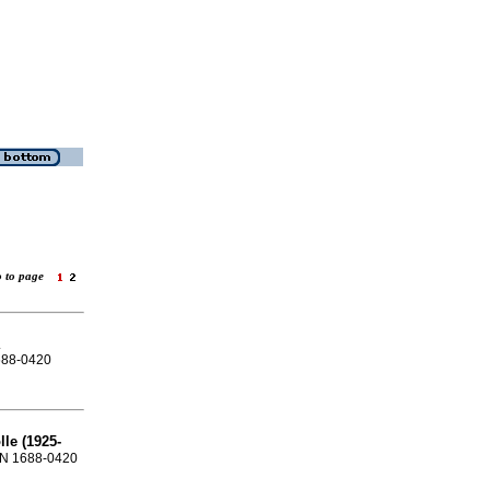
o to page
.
1688-0420
le (1925-
SSN 1688-0420