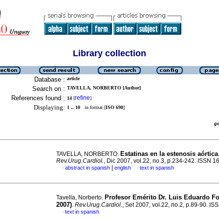
Library collection
Database :
article
Search on :
TAVELLA, NORBERTO [Author]
References found :
refine
14
[
]
Displaying:
1 .. 10
in format [
ISO 690
]
g
Estatinas en la estenosis aórtica
TAVELLA, NORBERTO.
Rev.Urug.Cardiol.
, Dic 2007, vol.22, no.3, p.234-242. ISSN 
|
abstract in spanish
english
text in spanish
·
·
Profesor Emérito Dr. Luis Eduardo Fol
Tavella, Norberto.
2007)
.
Rev.Urug.Cardiol.
, Set 2007, vol.22, no.2, p.89-90. I
text in spanish
·