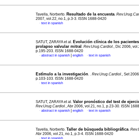
Resultado de la encuesta
Tavella, Norberto.
.
Rev.Urug.Car
2007, vol.22, no.1, p.3-3. ISSN 1688-0420
text in spanish
·
Evolución clínica de los paciente
SATUT, ZARAYA et al.
prolapso valvular mitral
.
Rev.Urug.Cardiol.
, Dic 2006, vol.
p.195-203. ISSN 1688-0420
|
abstract in spanish
english
text in spanish
·
·
Estímulo a la investigación
. .
Rev.Urug.Cardiol.
, Set 2006
p.103-103. ISSN 1688-0420
text in spanish
·
Valor pronóstico del test de ejerci
SATUT, ZARAYA et al.
Rev.Urug.Cardiol.
, Abr 2006, vol.21, no.1, p.23-30. ISSN 16
|
abstract in spanish
english
text in spanish
·
·
Taller de búsqueda bibliográfica
Tavella, Norberto.
.
Rev.
Abr 2006, vol.21, no.1, p.3-4. ISSN 1688-0420
text in spanish
·