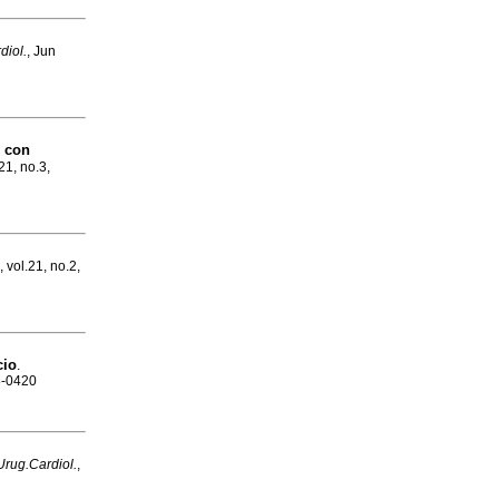
diol.
, Jun
s con
21, no.3,
, vol.21, no.2,
cio
.
88-0420
Urug.Cardiol.
,