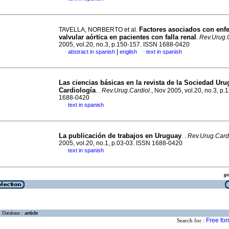
Factores asociados con en
TAVELLA, NORBERTO et al.
valvular aórtica en pacientes con falla renal
.
Rev.Urug.C
2005, vol.20, no.3, p.150-157. ISSN 1688-0420
|
abstract in spanish
english
text in spanish
·
·
Las ciencias básicas en la revista de la Sociedad Ur
Cardiología
. .
Rev.Urug.Cardiol.
, Nov 2005, vol.20, no.3, p
1688-0420
text in spanish
·
La publicación de trabajos en Uruguay
. .
Rev.Urug.Cardi
2005, vol.20, no.1, p.03-03. ISSN 1688-0420
text in spanish
·
g
Database :
article
Free fo
Search for :