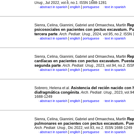
Urug.
, Jul 2022, vol.6, no.1. ISSN 1688-1281
|
|
abstract in spanish
english
portuguese
text in spanish
·
·
Rep
Sienra, Celina, Giannini, Gabriel and Ormaechea, Martín
psicosociales en pacientes con pectus excavatum. Pue
tercera parte
.
Arch. Pediatr. Urug.
, 2024, vol.95, no.2. ISS
|
|
abstract in spanish
english
portuguese
text in spanish
·
·
Rep
Sienra, Celina, Giannini, Gabriel and Ormaechea, Martin
cardíacas en pacientes con pectus excavatum. Puesta 
segunda parte
.
Arch. Pediatr. Urug.
, 2023, vol.94, no.2. I
|
|
abstract in spanish
english
portuguese
text in spanish
·
·
Asistencia del recién nacido con 
Sobrero, Helena et al.
diafragmática congénita
.
Arch. Pediatr. Urug.
, 2023, vol.9
1688-1249
|
|
abstract in spanish
english
portuguese
text in spanish
·
·
Rep
Sienra, Celina, Giannini, Gabriel and Ormaechea, Martín
pulmonares en pacientes con pectus excavatum. Pues
Arch. Pediatr. Urug.
, Dic 2022, vol.93, no.2. ISSN 1688-1249
|
|
abstract in spanish
english
portuguese
text in spanish
·
·