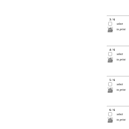
3 / 6
select
to print
4 / 6
select
to print
5 / 6
select
to print
6 / 6
select
to print