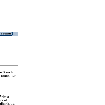
de Bianchi
s casos.
.
Cir.
Primer
ra el
diatría
.
Cir.