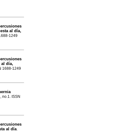
ercusiones
sta al día,
N 1688-1249
ercusiones
al día,
SSN 1688-1249
hernia
4, no.1. ISSN
ercusiones
ta al día
.