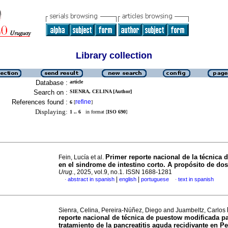
Library collection
Database :
article
Search on :
SIENRA, CELINA [Author]
References found :
refine
6
[
]
Displaying:
1 .. 6
in format [
ISO 690
]
Primer reporte nacional de la técnica 
Fein, Lucía et al.
en el sindrome de intestino corto. A propósito de do
Urug.
, 2025, vol.9, no.1. ISSN 1688-1281
|
|
abstract in spanish
english
portuguese
text in spanish
·
·
Sienra, Celina, Pereira-Núñez, Diego and Juambeltz, Carlos
reporte nacional de técnica de puestow modificada pa
tratamiento de la pancreatitis aguda recidivante en Pe