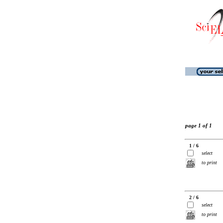
page 1 of 1
1 / 6
select
to print
2 / 6
select
to print