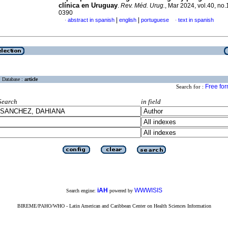
clínica en Uruguay
.
Rev. Méd. Urug.
, Mar 2024, vol.40, no
0390
|
|
abstract in spanish
english
portuguese
text in spanish
·
·
Database :
article
Free fo
Search for :
Search
in field
iAH
WWWISIS
Search engine:
powered by
BIREME/PAHO/WHO - Latin American and Caribbean Center on Health Sciences Information