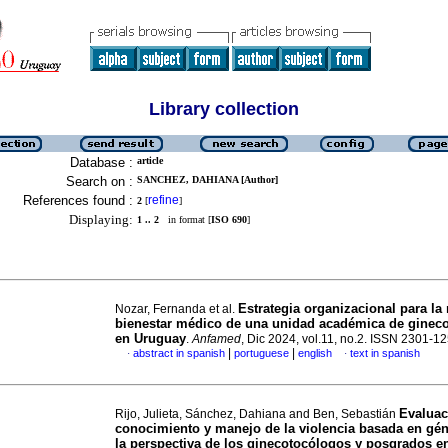
Library collection
Database :
article
Search on :
SANCHEZ, DAHIANA [Author]
References found :
refine
2
[
]
Displaying:
1 .. 2
in format [
ISO 690
]
Estrategia organizacional para la
Nozar, Fernanda et al.
bienestar médico de una unidad académica de ginec
en Uruguay
.
Anfamed
, Dic 2024, vol.11, no.2. ISSN 2301-1
|
|
abstract in spanish
portuguese
english
text in spanish
·
·
Evaluac
Rijo, Julieta, Sánchez, Dahiana and Ben, Sebastián
conocimiento y manejo de la violencia basada en gé
la perspectiva de los ginecotocólogos y posgrados en