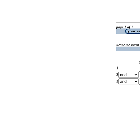
page 1 of 1
Refine the search
1
2
3