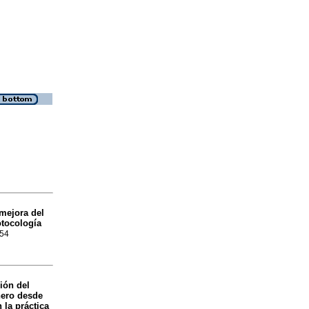
 mejora del
otocología
254
ión del
nero desde
 la práctica