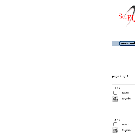
page 1 of 1
1 / 2
select
to print
2 / 2
select
to print