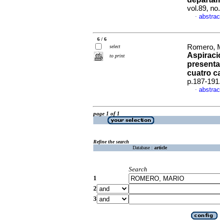
vol.89, n
abstrac
·
6 / 6
Romero, M
select
Aspiraci
to print
presenta
cuatro c
p.187-191
abstrac
·
page 1 of 1
Refine the search
Database :
article
Search
1
2
3