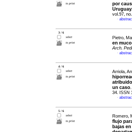
por caus
to print
Uruguay,
vol.97, n
abstrac
·
3 / 6
select
Pietro, Ma
en mucos
to print
Arch. Pedi
abstrac
·
4 / 6
select
Arriola, 
hiporrea
to print
atribuid
un caso
34. ISSN 
abstrac
·
5 / 6
select
Romero, M
flujo par
to print
bajas en
departam