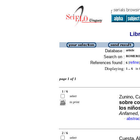
Lib
Database :
article
Search on :
ROMERO,
References found :
refine
6
[
]
Displaying:
1 .. 6
in f
page 1 of 1
1 / 6
select
Zunino, Ca
sobre co
to print
los niños
Anfamed
,
abstrac
·
2 / 6
select
Cuesta, Al