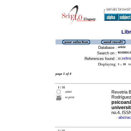
Lib
Database :
article
Search on :
RODRIGU
References found :
refin
31
[
Displaying:
1 .. 10
in 
page 1 of 4
1 / 31
Revetria 
select
Rodrígue
to print
psicoaná
universit
no.4. ISS
abstrac
·
2 / 31