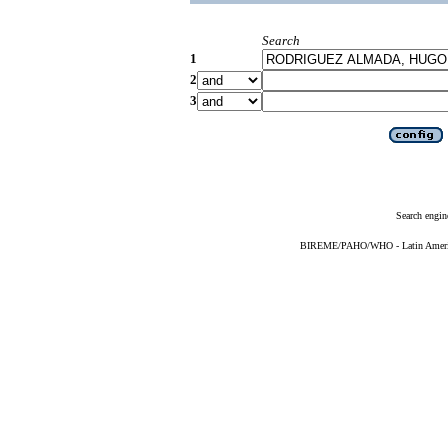
Search
1
2
3
Search engin
BIREME/PAHO/WHO - Latin American