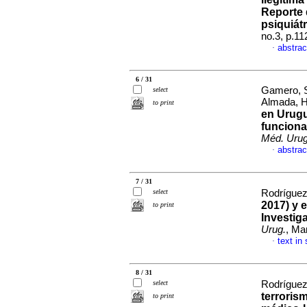
Reporte 
psiquiátr
no.3, p.1
abstrac
·
6 / 31
Gamero, S
select
Almada, 
to print
en Urugu
funciona
Méd. Urug
abstrac
·
7 / 31
select
Rodrígue
2017) y 
to print
Investig
Urug.
, Ma
text in
·
8 / 31
select
Rodríguez
terroris
to print