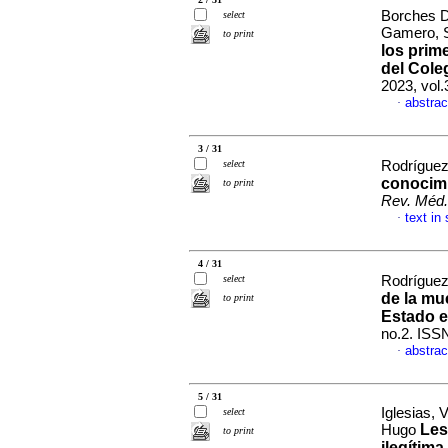
Borches D
select
Gamero, 
to print
los prim
del Cole
2023, vol
abstrac
·
3 / 31
select
Rodrígue
conocimi
to print
Rev. Méd.
text in
·
4 / 31
select
Rodríguez
de la mu
to print
Estado 
no.2. ISS
abstrac
·
5 / 31
Iglesias, 
select
Les
Hugo
to print
ilegítim