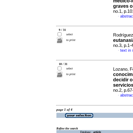
médico-l
graves o
no.1, p.1
abstrac
·
9 / 31
select
Rodríguez
eutanasi
to print
no.3, p.1
text in
·
10 / 31
select
Lozano, F
conocimi
to print
decidir 
servicio
no.2, p.6
abstrac
·
page 1 of 4
Refine the search
Database :
article