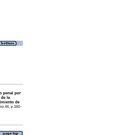
o penal por
 de la
limiento de
 no.46, p.380-