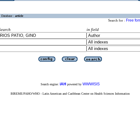
Database :
article
Free fo
Search for :
Search
in field
iAH
WWWISIS
Search engine:
powered by
BIREME/PAHO/WHO - Latin American and Caribbean Center on Health Sciences Information