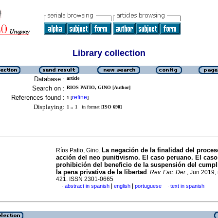
Library collection
Database :
article
Search on :
RIOS PATIO, GINO [Author]
References found :
refine
1
[
]
Displaying:
1 .. 1
in format [
ISO 690
]
La negación de la finalidad del proces
Ríos Patio, Gino.
acción del neo punitivismo. El caso peruano. El caso
prohibición del beneficio de la suspensión del cump
la pena privativa de la libertad
.
Rev. Fac. Der.
, Jun 2019,
421. ISSN 2301-0665
|
|
abstract in spanish
english
portuguese
text in spanish
·
·