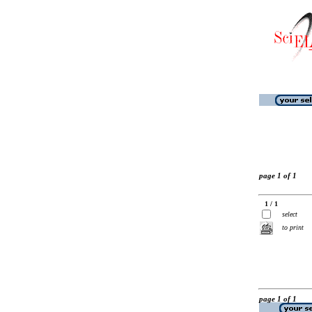
page 1 of 1
1 / 1
select
to print
page 1 of 1