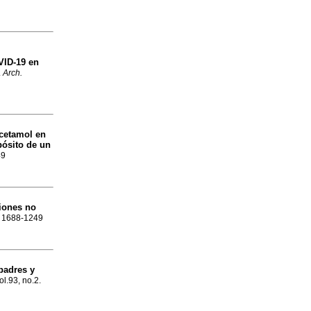
VID-19 en
.
Arch.
acetamol en
pósito de un
49
iones no
SN 1688-1249
padres y
ol.93, no.2.