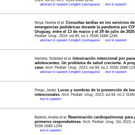
2024, vol.95, no.2. ISSN 1688-1249
|
|
abstract in spanish
english
portuguese
text in spanish
·
·
Consultas tardías en los servicios de
Noya, Noelia et al.
emergencias pediátricas durante la pandemia por CO
Uruguay, entre el 13 de marzo y el 29 de julio de 2020
Pediatr. Urug.
, 2024, vol.95, no.1. ISSN 1688-1249
|
|
abstract in spanish
english
portuguese
text in spanish
·
·
Intoxicación intencional por par
Herrera, Soledad et al.
adolescentes. Un problema de salud creciente. A pro
caso
.
Arch. Pediatr. Urug.
, 2023, vol.94, no.2. ISSN 1688-12
|
|
abstract in spanish
english
portuguese
text in spanish
·
·
Luces y sombras de la prevención de les
Prego, Javier.
intencionales
.
Arch. Pediatr. Urug.
, 2023, vol.94, no.2. IS
text in spanish
·
Reanimación cardiopulmonar para 
Balerio, Analía et al.
primeros respondedores
.
Arch. Pediatr. Urug.
, Dic 2022, v
ISSN 1688-1249
text in spanish
·