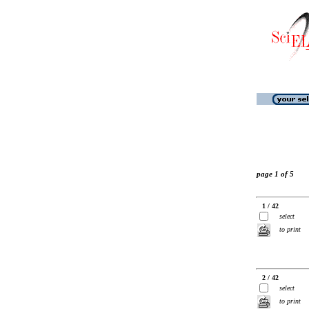
page 1 of 5
1 / 42
select
to print
2 / 42
select
to print