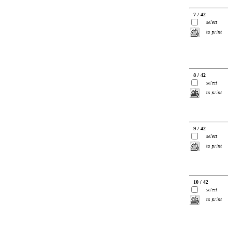
7 / 42
select
to print
8 / 42
select
to print
9 / 42
select
to print
10 / 42
select
to print