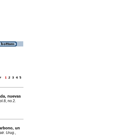
age
ada, nuevas
ol.8, no.2.
arbono, un
atr. Urug.
,