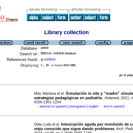
Library collection
Database :
article
Search on :
PREGO, JAVIER [Author]
References found :
refine
42
[
]
Displaying:
1 .. 10
in format [
ISO 690
]
go to p
Simulación in situ y “madre” simul
Más, Mariana et al.
estrategias pedagógicas en pediatría.
.
Anfamed
, 2021, v
ISSN 2301-1254
|
|
abstract in spanish
portuguese
english
text in spanish
·
·
Intoxicación aguda por monóxido de c
Osta, Lody et al.
viejo conocido que sigue dando problemas
.
Arch. Pedi