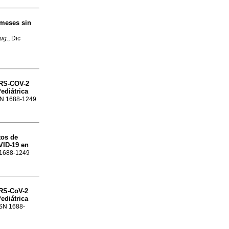
 meses sin
rug.
, Dic
ARS-COV-2
ediátrica
SSN 1688-1249
tos de
VID-19 en
N 1688-1249
RS-CoV-2
ediátrica
SSN 1688-