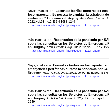
Lactantes febriles menores de tres
Dávila, Manuel et al.
foco aparente. ¿Es necesario cambiar la estrategia de
evaluación? Probamos el step by step
.
Arch. Pediatr. U
2022, vol.93, no.2. ISSN 1688-1249
|
|
abstract in spanish
english
portuguese
text in spanish
·
·
Repercusión de la pandemia por S
Más, Mariana et al.
sobre las consultas en los Servicios de Emergencia P
en Uruguay
.
Arch. Pediatr. Urug.
, Dic 2022, vol.93, no.2. I
|
|
abstract in spanish
english
portuguese
text in spanish
·
·
Consultas tardías en los departamen
Noya, Noelia et al.
emergencias pediátricas durante la pandemia por CO
Uruguay
.
Arch. Pediatr. Urug.
, 2022, vol.93, no.nspe1. ISS
|
|
abstract in spanish
english
portuguese
text in spanish
·
·
Repercusión de la pandemia por SA
Más, Mariana et al.
sobre las consultas en los Servicios de Emergencia P
en Uruguay
.
Arch. Pediatr. Urug.
, 2022, vol.93, no.nspe1. I
1249
|
|
abstract in spanish
english
portuguese
text in spanish
·
·