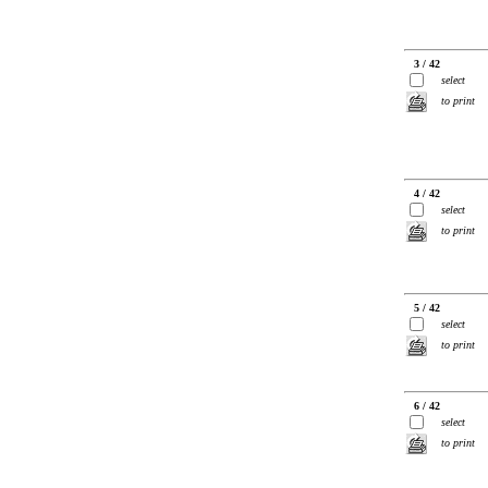
3 / 42
select
to print
4 / 42
select
to print
5 / 42
select
to print
6 / 42
select
to print