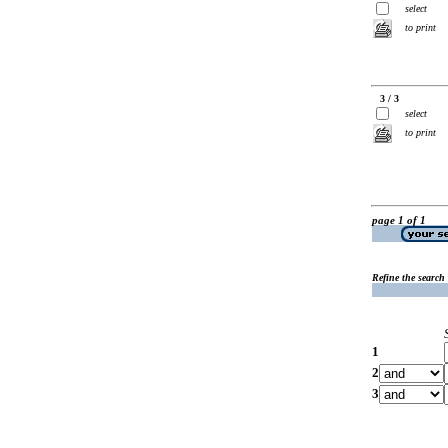
select
to print
3 / 3
select
to print
page 1 of 1
Refine the search
1
2
3