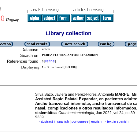
Library collection
Database :
article
Search on :
PEREZ-FLORES, ANTONIETA [Author]
References found :
refine
3
[
]
Displaying:
1 .. 3
in format [
ISO 690
]
MARPE, Mi
Silva Sazo, Javiera and Pérez-Flores, Antonieta
Assisted Rapid Palatal Expander, en pacientes adulto
Ancho transversal intermolar, ancho transversal de c
nasal, complicaciones y otros resultados informados
sistemática
.
Odontoestomatología
, Jun 2022, vol.24, no.39
9339
|
|
abstract in spanish
portuguese
english
text in spanish
·
·