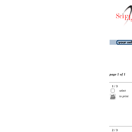
page 1 of 1
1 / 3
select
to print
2 / 3