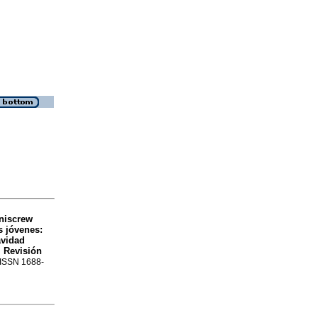
niscrew
s jóvenes:
avidad
. Revisión
. ISSN 1688-