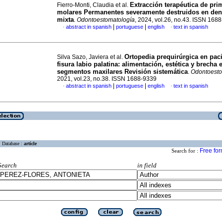
Extracción terapéutica de pri
Fierro-Monti, Claudia et al.
molares Permanentes severamente destruidos en den
mixta
.
Odontoestomatología
, 2024, vol.26, no.43. ISSN 168
|
|
abstract in spanish
portuguese
english
text in spanish
·
·
Ortopedia prequirúrgica en pac
Silva Sazo, Javiera et al.
fisura labio palatina: alimentación, estética y brecha 
segmentos maxilares Revisión sistemática
.
Odontoesto
2021, vol.23, no.38. ISSN 1688-9339
|
|
abstract in spanish
portuguese
english
text in spanish
·
·
Database :
article
Free fo
Search for :
Search
in field