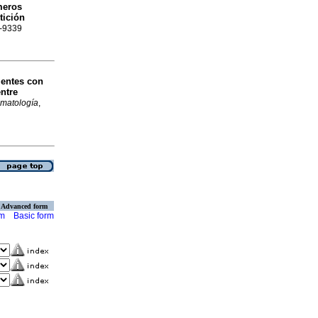
meros
tición
8-9339
ientes con
entre
matología
,
Advanced form
rm
Basic form