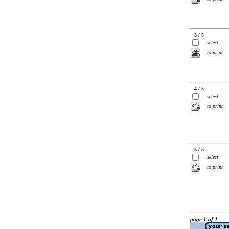
3 / 5
select
to print
4 / 5
select
to print
5 / 5
select
to print
page 1 of 1