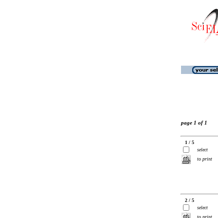
page 1 of 1
1 / 5
select
to print
2 / 5
select
to print