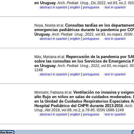
en Uruguay
.
Arch. Pediatr. Urug.
, Dic 2022, vol.93, no.2. I
|
|
abstract in spanish
english
portuguese
text in spanish
·
·
Consultas tardías en los departamen
Noya, Noelia et al.
emergencias pediátricas durante la pandemia por CO
Uruguay
.
Arch. Pediatr. Urug.
, 2022, vol.93, no.nspe1. ISS
|
|
abstract in spanish
english
portuguese
text in spanish
·
·
Repercusión de la pandemia por SA
Más, Mariana et al.
sobre las consultas en los Servicios de Emergencia P
en Uruguay
.
Arch. Pediatr. Urug.
, 2022, vol.93, no.nspe1. I
1249
|
|
abstract in spanish
english
portuguese
text in spanish
·
·
Ventilación no invasiva y oxigen
Morosini, Fabiana et al.
alto flujo en niños en salas de cuidados moderados. 
en la Unidad de Cuidados Respiratorios Especiales 
Hospital Pediátrico del CHPR durante 2013-2016
.
Arch.
Urug.
, Abr 2018, vol.89, no.2, p.78-85. ISSN 1688-1249
|
|
abstract in spanish
english
portuguese
text in spanish
·
·