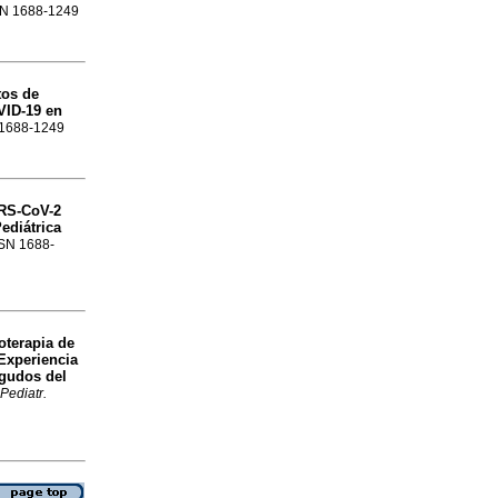
SSN 1688-1249
tos de
VID-19 en
N 1688-1249
RS-CoV-2
ediátrica
SSN 1688-
oterapia de
Experiencia
Agudos del
 Pediatr.