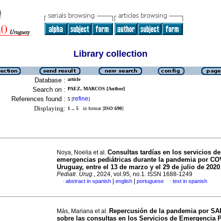
Library collection
Database :
article
Search on :
PAEZ, MARCOS [Author]
References found :
refine
5
[
]
Displaying:
1 .. 5
in format [
ISO 690
]
Consultas tardías en los servicios de
Noya, Noelia et al.
emergencias pediátricas durante la pandemia por CO
Uruguay, entre el 13 de marzo y el 29 de julio de 2020
Pediatr. Urug.
, 2024, vol.95, no.1. ISSN 1688-1249
|
|
abstract in spanish
english
portuguese
text in spanish
·
·
Repercusión de la pandemia por S
Más, Mariana et al.
sobre las consultas en los Servicios de Emergencia P