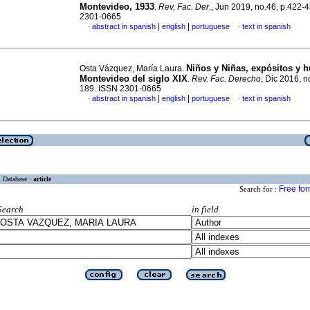
Montevideo, 1933
.
Rev. Fac. Der.
, Jun 2019, no.46, p.422-
2301-0665
|
|
abstract in spanish
english
portuguese
text in spanish
·
·
Niños y Niñas, expósitos y 
Osta Vázquez, María Laura.
Montevideo del siglo XIX
.
Rev. Fac. Derecho
, Dic 2016, n
189. ISSN 2301-0665
|
|
abstract in spanish
english
portuguese
text in spanish
·
·
Database :
article
Free fo
Search for :
Search
in field