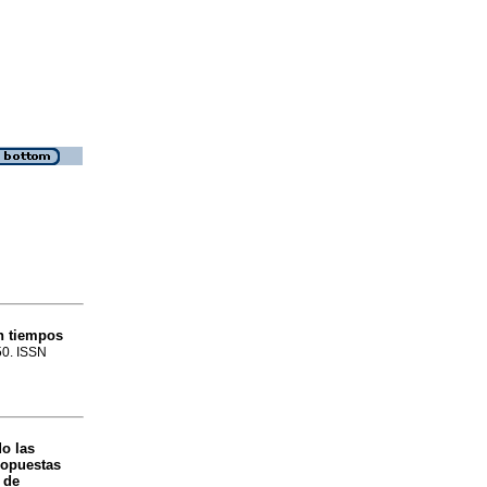
n tiempos
50. ISSN
o las
ropuestas
 de