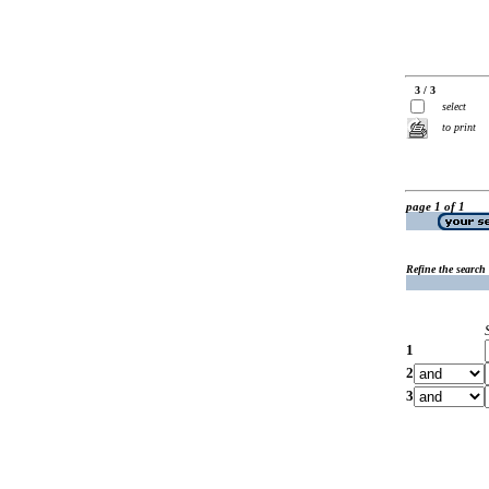
3 / 3
select
to print
page 1 of 1
Refine the search
1
2
3