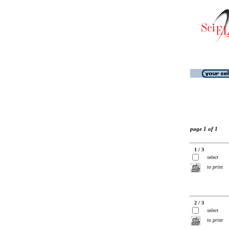
page 1 of 1
1 / 3
select
to print
2 / 3
select
to print