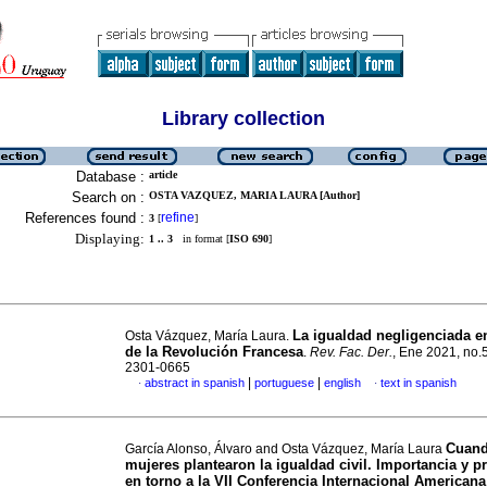
Library collection
Database :
article
Search on :
OSTA VAZQUEZ, MARIA LAURA [Author]
References found :
refine
3
[
]
Displaying:
1 .. 3
in format [
ISO 690
]
La igualdad negligenciada e
Osta Vázquez, María Laura.
de la Revolución Francesa
.
Rev. Fac. Der.
, Ene 2021, no.
2301-0665
|
|
abstract in spanish
portuguese
english
text in spanish
·
·
Cuand
García Alonso, Álvaro and Osta Vázquez, María Laura
mujeres plantearon la igualdad civil. Importancia y p
en torno a la VII Conferencia Internacional Americana