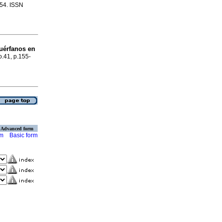
454. ISSN
huérfanos en
o.41, p.155-
Advanced form
rm
Basic form