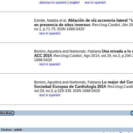
|
abstract in spanish
english
text in spanish
·
·
Ablación de vía accesoria lateral “
Esmite, Natalia et al.
en presencia de situs inversus
.
Rev.Urug.Cardiol.
, Abr 20
no.1, p.71-75. ISSN 1688-0420
text in spanish
·
Una mirada a lo 
Bonino, Agustina and Narbondo, Fabiana
ACC 2014
.
Rev.Urug.Cardiol.
, Ago 2014, vol.29, no.2, p.206
1688-0420
text in spanish
·
Lo mejor del Con
Bonino, Agustina and Narbondo, Fabiana
Sociedad Europea de Cardiología 2014
.
Rev.Urug.Cardio
vol.29, no.3, p.328-339. ISSN 1688-0420
text in spanish
·
Database :
article