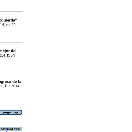
izquierda”
14, vol.29,
mejor del
-214. ISSN
greso de la
l.
, Dic 2014,
Advanced form