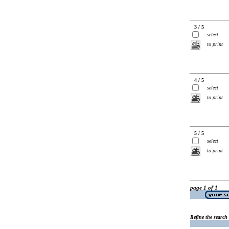
3 / 5
select
to print
4 / 5
select
to print
5 / 5
select
to print
page 1 of 1
Refine the search