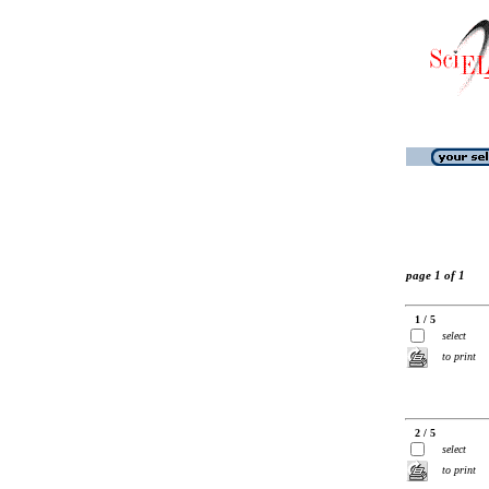
page 1 of 1
1 / 5
select
to print
2 / 5
select
to print