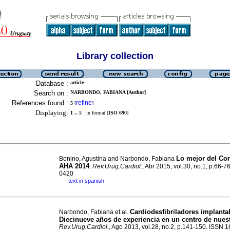
Library collection
Database :
article
Search on :
NARBONDO, FABIANA [Author]
References found :
refine
5
[
]
Displaying:
1 .. 5
in format [
ISO 690
]
Lo mejor del Con
Bonino, Agustina and Narbondo, Fabiana
AHA 2014
.
Rev.Urug.Cardiol.
, Abr 2015, vol.30, no.1, p.66-
0420
text in spanish
·
Cardiodesfibriladores implanta
Narbondo, Fabiana et al.
Diecinueve años de experiencia en un centro de nues
Rev.Urug.Cardiol.
, Ago 2013, vol.28, no.2, p.141-150. ISSN 