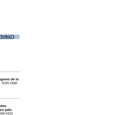
greso de la
76. ISSN 1688-
bles:
tro país
.
1688-0420