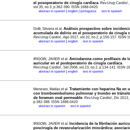
el posoperatorio de cirugía cardíaca
.
Rev.Urug.Cardiol.
,
vol.35, no.3, p.362-390. ISSN 1688-0420
|
|
abstract in spanish
english
portuguese
text in spanish
·
·
Análisis prospectivo sobre incidenci
Dotti, Silvana et al.
acumulada de delirio en el posoperatorio de cirugía 
Rev.Urug.Cardiol.
, Ago 2017, vol.32, no.2, p.150-157. ISSN 
|
abstract in spanish
english
text in spanish
·
·
Amiodarona como profilaxis de la 
IRIGOIN, JAVIER et al.
auricular en el postoperatorio de cirugía cardíaca
.
Rev.Urug.Cardiol.
, Set 2008, vol.23, no.2, p.134-141. ISSN 
|
abstract in spanish
english
text in spanish
·
·
Tratamiento con heparina Na en u
Meneses, Matías et al.
con tromboembolismo pulmonar y trombo en tránsito
de foramen oval permeable
.
Rev.Urug.Cardiol.
, Dic 2013, 
p.382-386. ISSN 1688-0420
abstract in spanish
text in spanish
·
·
Incidencia de la fibrilación auricu
IRIGOIN, JAVIER et al.
poscirugía de revascularización miocárdica: asociac