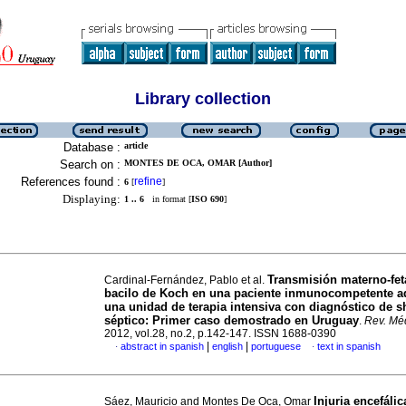
Library collection
Database :
article
Search on :
MONTES DE OCA, OMAR [Author]
References found :
refine
6
[
]
Displaying:
1 .. 6
in format [
ISO 690
]
Transmisión materno-fet
Cardinal-Fernández, Pablo et al.
bacilo de Koch en una paciente inmunocompetente a
una unidad de terapia intensiva con diagnóstico de 
séptico: Primer caso demostrado en Uruguay
.
Rev. Mé
2012, vol.28, no.2, p.142-147. ISSN 1688-0390
|
|
abstract in spanish
english
portuguese
text in spanish
·
·
Injuria encefáli
Sáez, Mauricio and Montes De Oca, Omar