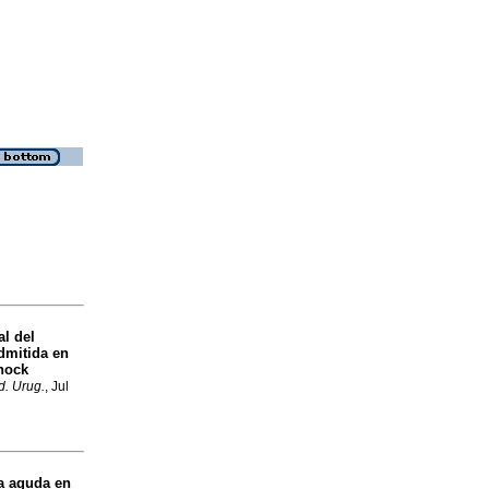
al del
dmitida en
shock
d. Urug.
, Jul
ca aguda en