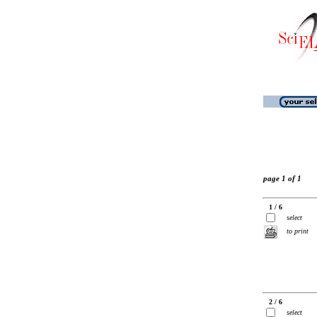
page 1 of 1
1 / 6
select
to print
2 / 6
select