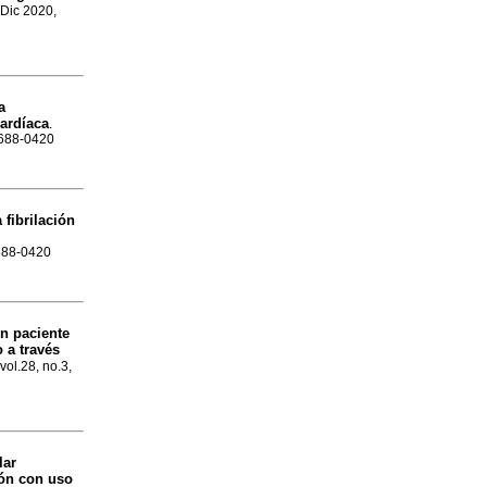
 Dic 2020,
a
cardíaca
.
1688-0420
fibrilación
1688-0420
n paciente
 a través
vol.28, no.3,
lar
ión con uso