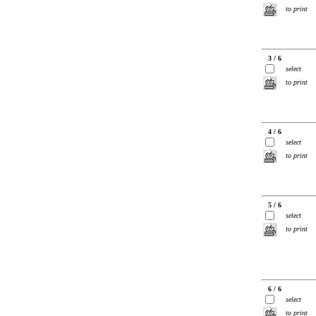
to print
3 / 6
select
to print
4 / 6
select
to print
5 / 6
select
to print
6 / 6
select
to print