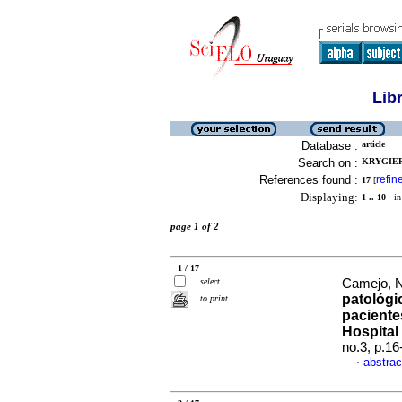
Lib
Database :
article
Search on :
KRYGIER,
References found :
refin
17
[
Displaying:
1 .. 10
in 
page 1 of 2
1 / 17
select
Camejo, Na
patológi
to print
paciente
Hospital 
no.3, p.1
abstrac
·