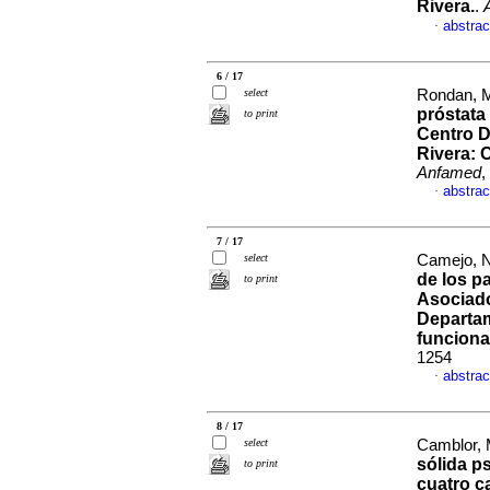
Rivera.
.
abstrac
·
6 / 17
select
Rondan, M
próstata
to print
Centro D
Rivera: 
Anfamed
,
abstrac
·
7 / 17
select
Camejo, Na
de los p
to print
Asociado
Departam
funciona
1254
abstrac
·
8 / 17
select
Camblor, 
sólida p
to print
cuatro ca