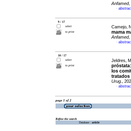
Anfamed
,
abstrac
·
9 / 17
select
Camejo, Na
mama ma
to print
Anfamed
,
abstrac
·
10 / 17
select
Jeldres, M
próstata:
to print
los comi
tratados
Urug.
, 20
abstrac
·
page 1 of 2
Refine the search
Database :
article