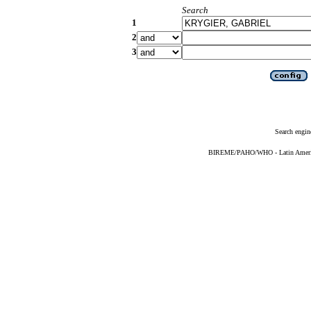
Search
1
2
3
Search engin
BIREME/PAHO/WHO - Latin American