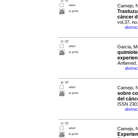
2 / 17
select
Camejo, Na
Trastuzu
to print
cáncer 
vol.37, n
abstrac
·
3 / 17
select
Garcia, Me
quimiote
to print
experien
Anfamed
,
abstrac
·
4 / 17
select
Camejo, Na
sobre co
to print
del cánc
ISSN 230
abstrac
·
5 / 17
select
Camejo, Na
Experien
to print