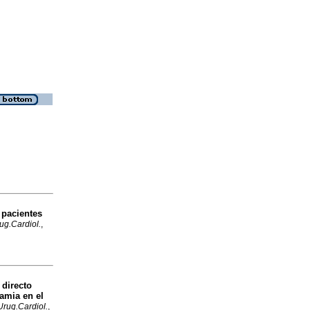
 pacientes
ug.Cardiol.
,
 directo
amia en el
Urug.Cardiol.
,