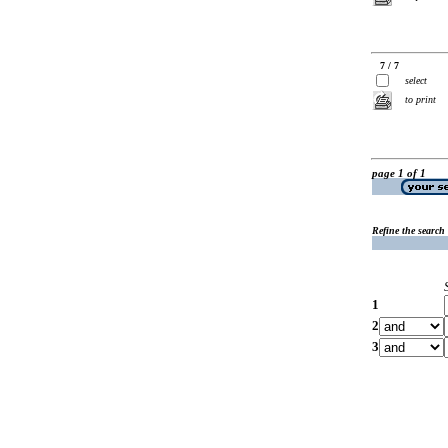
7 / 7
select
to print
page 1 of 1
Refine the search
1
2
3