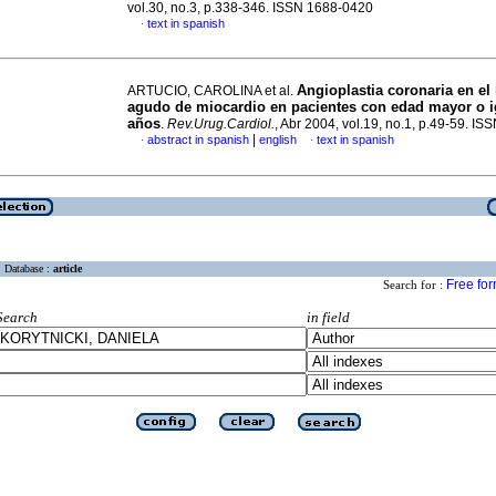
vol.30, no.3, p.338-346. ISSN 1688-0420
text in spanish
·
Angioplastia coronaria en el 
ARTUCIO, CAROLINA et al.
agudo de miocardio en pacientes con edad mayor o i
años
.
Rev.Urug.Cardiol.
, Abr 2004, vol.19, no.1, p.49-59. I
|
abstract in spanish
english
text in spanish
·
·
Database :
article
Free fo
Search for :
Search
in field