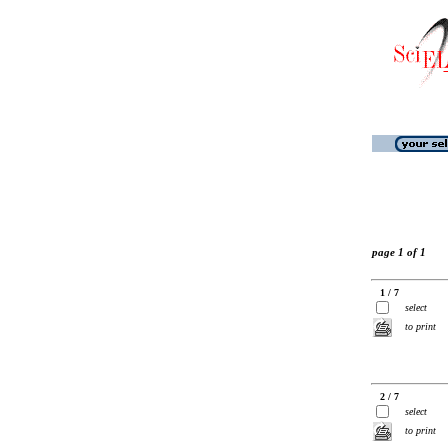
page 1 of 1
1 / 7
select
to print
2 / 7
select
to print