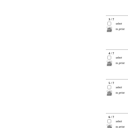
3 / 7
select
to print
4 / 7
select
to print
5 / 7
select
to print
6 / 7
select
to print