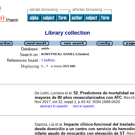
Library collection
Database :
article
Search on :
KORYTNICKI, DANIELA [Author]
References found :
refine
7
[
]
Displaying:
1 .. 7
in format [
ISO 690
]
52. Predictores de mortalidad en
De León, Luciana et al.
mayores de 80 años revascularizados con ATC
.
Rev.Ur
Nov 2017, vol.32, suppl.1, p.42-42. ISSN 1688-0420
abstract in spanish
text in spanish
·
·
Impacto clínico-funcional del traslado
Sapriza, Lía et al.
desde domicilio a un centro con servicio de hemodin
infarto agudo de miocardio con elevación de ST
.
Rev.