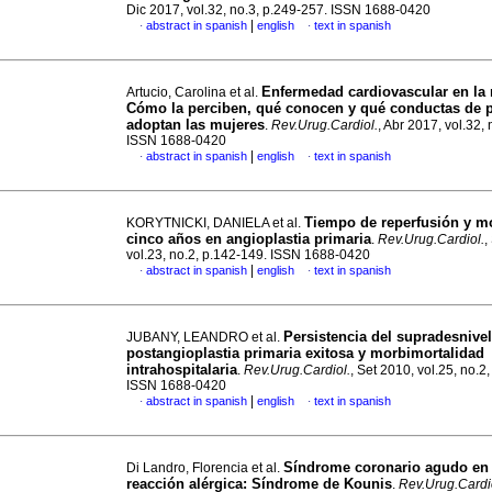
Dic 2017, vol.32, no.3, p.249-257. ISSN 1688-0420
|
abstract in spanish
english
text in spanish
·
·
Enfermedad cardiovascular en la 
Artucio, Carolina et al.
Cómo la perciben, qué conocen y qué conductas de 
adoptan las mujeres
.
Rev.Urug.Cardiol.
, Abr 2017, vol.32, 
ISSN 1688-0420
|
abstract in spanish
english
text in spanish
·
·
Tiempo de reperfusión y mo
KORYTNICKI, DANIELA et al.
cinco años en angioplastia primaria
.
Rev.Urug.Cardiol.
,
vol.23, no.2, p.142-149. ISSN 1688-0420
|
abstract in spanish
english
text in spanish
·
·
Persistencia del supradesnivel
JUBANY, LEANDRO et al.
postangioplastia primaria exitosa y morbimortalidad
intrahospitalaria
.
Rev.Urug.Cardiol.
, Set 2010, vol.25, no.2,
ISSN 1688-0420
|
abstract in spanish
english
text in spanish
·
·
Síndrome coronario agudo en 
Di Landro, Florencia et al.
reacción alérgica
:
Síndrome de Kounis
.
Rev.Urug.Cardi