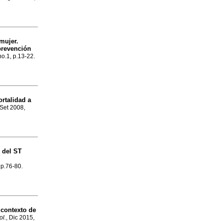
mujer.
prevención
no.1, p.13-22.
rtalidad a
 Set 2008,
 del ST
 p.76-80.
contexto de
ol.
, Dic 2015,