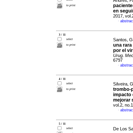
Andrés, F
pacient
to print
en segui
2017, vol.
abstrac
·
3 / 11
select
Santos, Ga
una rara
to print
por el v
Urug. Med.
6797
abstrac
·
4 / 11
select
Silveira, 
trombo-p
to print
impacto 
mejorar 
vol.2, no.
abstrac
·
5 / 11
select
De Los Sa