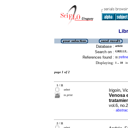
Lib
Database :
article
Search on :
GRILLE, 
References found :
refin
11
[
Displaying:
1 .. 10
in 
page 1 of 2
1 / 11
select
Irigoín, Vi
Venosa e
to print
tratamien
vol.6, no.
abstrac
·
2 / 11
select