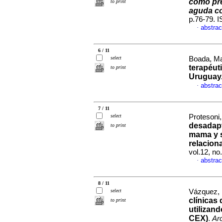
como pre
to print
aguda co
p.76-79. 
abstrac
·
6 / 11
select
Boada, Mat
terapéut
to print
Uruguay
abstrac
·
7 / 11
select
Protesoni,
desadapt
to print
mama y s
relacion
vol.12, n
abstrac
·
8 / 11
select
Vázquez, M
clínicas
to print
utilizand
CEX)
.
Arc