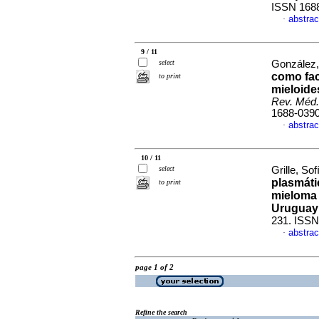
ISSN 168
abstrac
·
9 / 11
select
González,
como fac
to print
mieloide
Rev. Méd.
1688-039
abstrac
·
10 / 11
select
Grille, Sof
plasmáti
to print
mieloma 
Uruguay
231. ISSN
abstrac
·
page 1 of 2
Refine the search