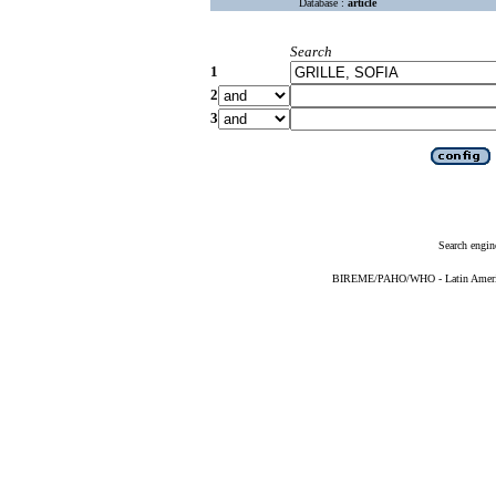
Database :
article
Search
1
2
3
Search engin
BIREME/PAHO/WHO - Latin American