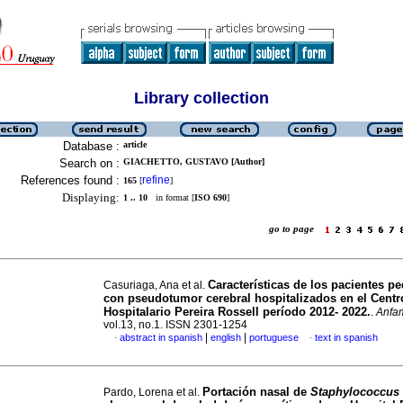
Library collection
Database :
article
Search on :
GIACHETTO, GUSTAVO [Author]
References found :
refine
165
[
]
Displaying:
1 .. 10
in format [
ISO 690
]
go to page
Características de los pacientes pe
Casuriaga, Ana et al.
con pseudotumor cerebral hospitalizados en el Centr
Hospitalario Pereira Rossell período 2012- 2022.
.
Anfa
vol.13, no.1. ISSN 2301-1254
|
|
abstract in spanish
english
portuguese
text in spanish
·
·
Portación nasal de
Staphylococcus
Pardo, Lorena et al.