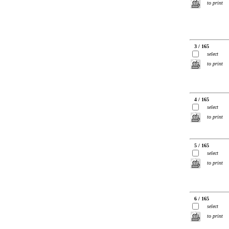
to print
3 / 165
select
to print
4 / 165
select
to print
5 / 165
select
to print
6 / 165
select
to print