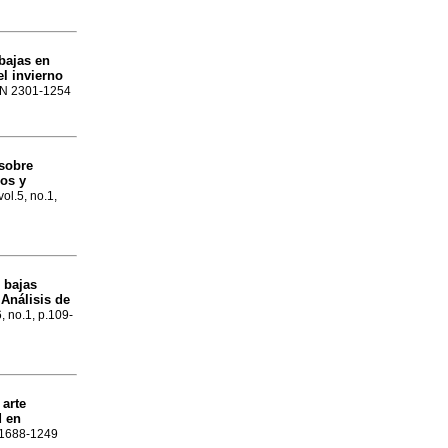
bajas en
l invierno
SSN 2301-1254
 sobre
ños y
vol.5, no.1,
 bajas
Análisis de
6, no.1, p.109-
 arte
d en
N 1688-1249