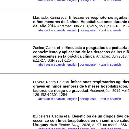
|
|
abstract in spanish
english
portuguese
text in spanish
·
·
Infecciones respiratorias agudas 
Machado, Karina et al.
niños menores de 2 años. Hospitalizaciones durante e
del año 2014
.
Anfamed
, Jun 2018, vol.5, no.1, p.82-103. I
|
|
abstract in spanish
english
portuguese
text in spanish
·
·
Encuesta a posgrados de pediatría
Zunino, Carlos et al.
conocimiento y aplicación de los derechos de los ni
adolescentes en la práctica clínica
.
Anfamed
, Jun 2018, 
p.11-27. ISSN 2301-1254
|
|
abstract in spanish
english
portuguese
text in spanish
·
·
Infecciones respiratorias agudas
Olivera, Nancy De et al.
graves en niños menores de 6 meses hospitalizados. 
factores de riesgo de gravedad
.
Anfamed
, Jun 2019, vol.
129. ISSN 2301-1254
|
|
abstract in spanish
english
portuguese
text in spanish
·
·
Beneficios de un dispositivo de
Izuibejeres, Cecilia et al.
escénico con fines terapéuticos en un centro de salu
Uruguay
.
Arch. Pediatr. Urug.
, 2026, vol.97, no.nspe1. ISS