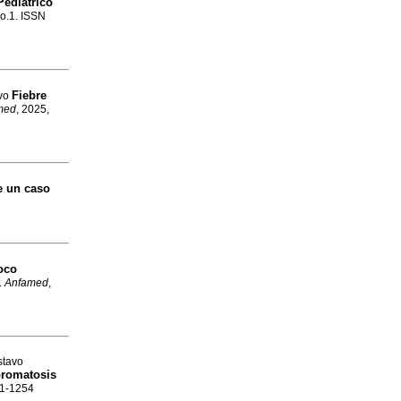
Pediátrico
no.1. ISSN
Fiebre
avo
med
, 2025,
e un caso
poco
.
Anfamed
,
stavo
bromatosis
01-1254