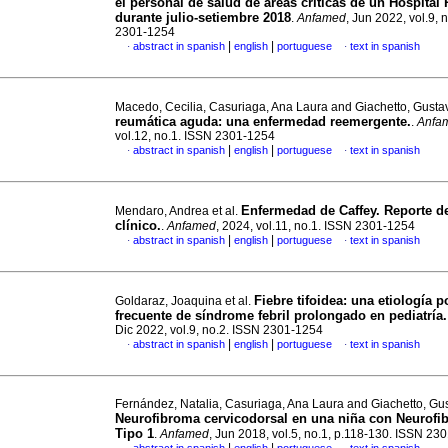
el personal de salud de áreas críticas de un Hospital 
durante julio-setiembre 2018
.
Anfamed
, Jun 2022, vol.9, 
2301-1254
|
|
abstract in spanish
english
portuguese
text in spanish
·
·
Macedo, Cecilia, Casuriaga, Ana Laura and Giachetto, Gust
reumática aguda: una enfermedad reemergente.
.
Anfa
vol.12, no.1. ISSN 2301-1254
|
|
abstract in spanish
english
portuguese
text in spanish
·
·
Enfermedad de Caffey. Reporte d
Mendaro, Andrea et al.
clínico.
.
Anfamed
, 2024, vol.11, no.1. ISSN 2301-1254
|
|
abstract in spanish
english
portuguese
text in spanish
·
·
Fiebre tifoidea: una etiología 
Goldaraz, Joaquina et al.
frecuente de síndrome febril prolongado en pediatría.
Dic 2022, vol.9, no.2. ISSN 2301-1254
|
|
abstract in spanish
english
portuguese
text in spanish
·
·
Fernández, Natalia, Casuriaga, Ana Laura and Giachetto, Gu
Neurofibroma cervicodorsal en una niña con Neurofi
Tipo 1
.
Anfamed
, Jun 2018, vol.5, no.1, p.118-130. ISSN 23