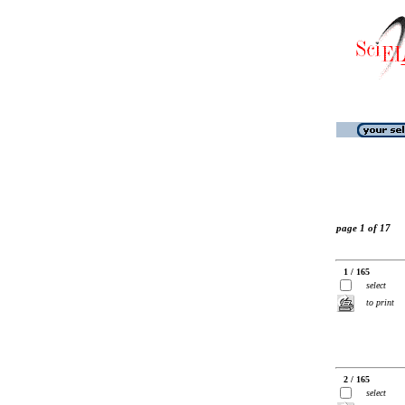
page 1 of 17
1 / 165
select
to print
2 / 165
select