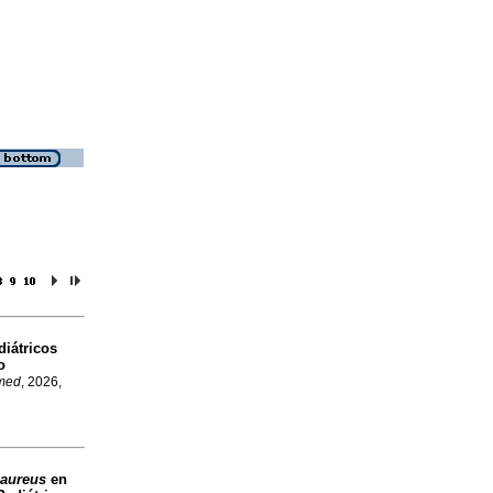
diátricos
o
med
, 2026,
 aureus
en