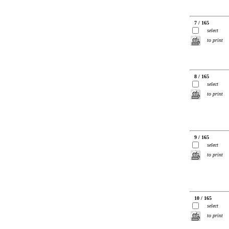
7 / 165
select
to print
8 / 165
select
to print
9 / 165
select
to print
10 / 165
select
to print