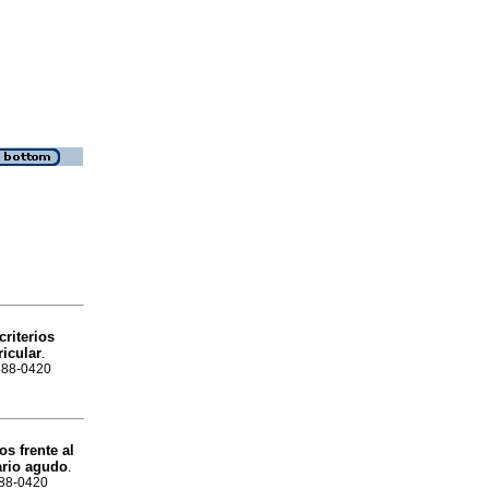
riterios
ricular
.
1688-0420
os frente al
ario agudo
.
1688-0420