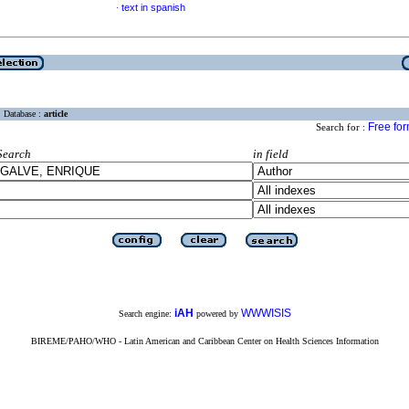
text in spanish
·
Database :
article
Free fo
Search for :
Search
in field
iAH
WWWISIS
Search engine:
powered by
BIREME/PAHO/WHO - Latin American and Caribbean Center on Health Sciences Information