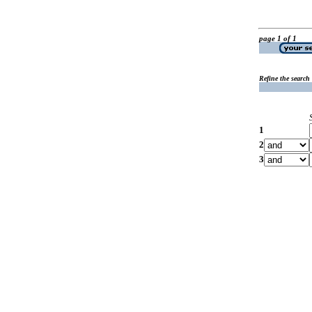
page 1 of 1
Refine the search
1
2
3