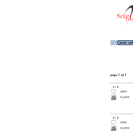
page 1 of 1
1 / 2
select
to print
2 / 2
select
to print