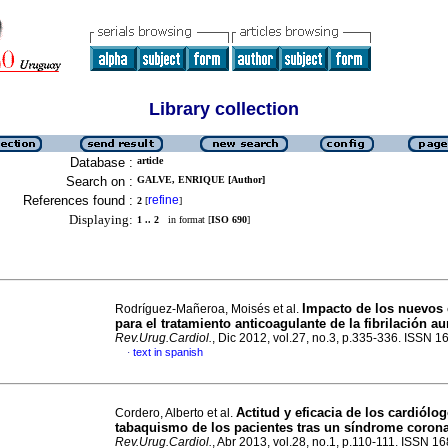
Library collection
Database :
article
Search on :
GALVE, ENRIQUE [Author]
References found :
refine
2
[
]
Displaying:
1 .. 2
in format [
ISO 690
]
Impacto de los nuevos c
Rodríguez-Mañeroa, Moisés et al.
para el tratamiento anticoagulante de la fibrilación au
Rev.Urug.Cardiol.
, Dic 2012, vol.27, no.3, p.335-336. ISSN 
text in spanish
·
Actitud y eficacia de los cardiólog
Cordero, Alberto et al.
tabaquismo de los pacientes tras un síndrome coron
Rev.Urug.Cardiol.
, Abr 2013, vol.28, no.1, p.110-111. ISSN 