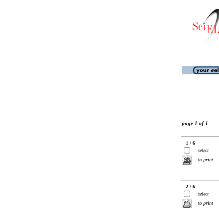
page 1 of 1
1 / 6
select
to print
2 / 6
select
to print