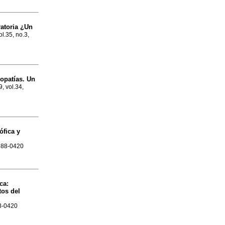
ratoria ¿Un
ol.35, no.3,
iopatías. Un
9, vol.34,
ófica y
1688-0420
ca:
tos del
88-0420