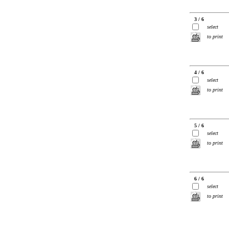
3 / 6
select
to print
4 / 6
select
to print
5 / 6
select
to print
6 / 6
select
to print