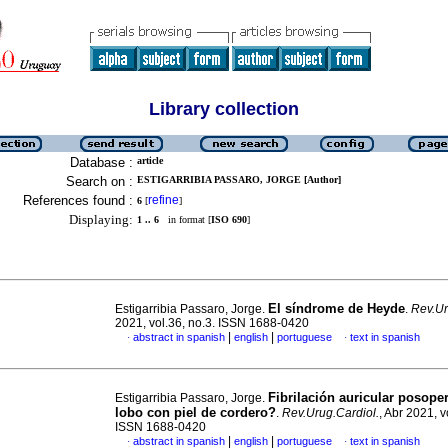
Library collection
Database :
article
Search on :
ESTIGARRIBIA PASSARO, JORGE [Author]
References found :
refine
6
[
]
Displaying:
1 .. 6
in format [
ISO 690
]
El síndrome de Heyde
Estigarribia Passaro, Jorge.
.
Rev.Ur
2021, vol.36, no.3. ISSN 1688-0420
|
|
abstract in spanish
english
portuguese
text in spanish
·
·
Fibrilación auricular posope
Estigarribia Passaro, Jorge.
lobo con piel de cordero?
.
Rev.Urug.Cardiol.
, Abr 2021, v
ISSN 1688-0420
|
|
abstract in spanish
english
portuguese
text in spanish
·
·