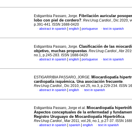
Fibrilación auricular posope
Estigarribia Passaro, Jorge.
lobo con piel de cordero?
.
Rev.Urug.Cardiol.
, Dic 2020, v
p.391-441. ISSN 1688-0420
|
|
abstract in spanish
english
portuguese
text in spanish
·
·
Clasificación de las miocard
Estigarribia Passaro, Jorge.
objetivo, muchas propuestas
.
Rev.Urug.Cardiol.
, Abr 201
no.1, p.245-283. ISSN 1688-0420
|
|
abstract in spanish
english
portuguese
text in spanish
·
·
Miocardiopatía hipertr
ESTIGARRIBIA PASSARO, JORGE.
cardiopatía isquémica. Una asociación frecuente
.
Rev.Urug.Cardiol.
, Dic 2010, vol.25, no.3, p.229-234. ISSN 
|
abstract in spanish
english
text in spanish
·
·
Miocardiopatía hipertrófi
Estigarribia Passaro, Jorge et al.
Aspectos conceptuales de la enfermedad y fundamen
Registro Uruguayo de Miocardiopatía Hipertrófica
.
Rev.Urug.Cardiol.
, Mar 2011, vol.26, no.1, p.27-37. ISSN 16
|
|
abstract in spanish
spanish
english
text in spanish
·
·