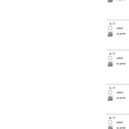
3 / 7
select
to print
4 / 7
select
to print
5 / 7
select
to print
6 / 7
select
to print