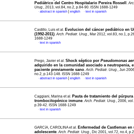
Pediátrico del Centro Hospitalario Pereira Rossell
.
Arc
Urug.
, 2013, vol.84, no.2, p.84-90. ISSN 1688-1249
|
abstract in spanish
english
text in spanish
·
·
Evolucion del cáncer pediátrico en 
Castillo, Luis et al.
(1992-2011)
.
Arch. Pediatr. Urug.
, Mar 2012, vol.83, no.1, p.
1688-1249
text in spanish
·
Shock séptico por
Pseudomonas aer
Prego, Javier et al.
adquirido en la comunidad asociado a neutropenia, 
paciente previamente sano
.
Arch. Pediatr. Urug.
, Jun 2006
no.2, p.143-148. ISSN 1688-1249
|
abstract in spanish
english
text in spanish
·
·
Pauta de tratamiento del púrpura
Caggiani, Marina et al.
trombocitopénico inmune
.
Arch. Pediatr. Urug.
, 2006, vol
p.39-42. ISSN 1688-1249
text in spanish
·
Enfermedad de Castleman en
GARCíA, CAROLINA et al.
adolescente
.
Arch. Pediatr. Urug.
, Dic 2001, vol.72, no.4, p