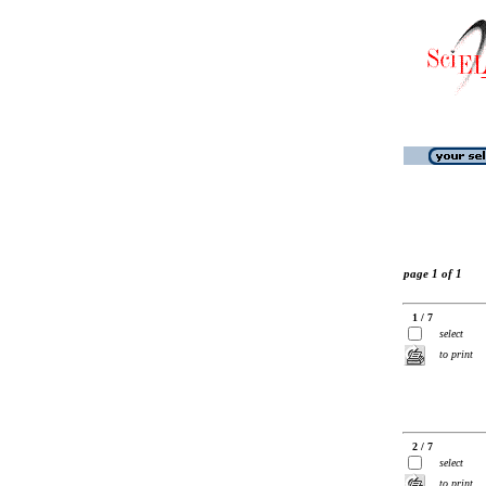
page 1 of 1
1 / 7
select
to print
2 / 7
select
to print