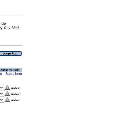
o de
ay
.
Rev. Méd.
Advanced form
rm
Basic form