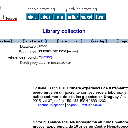
Library collection
Database :
article
Search on :
DUFORT, GUSTAVO [Author]
References found :
refine
7
[
]
Displaying:
1 .. 7
in format [
ISO 690
]
Primera experiencia de tratamient
Costales, Diego et al.
everolimus en un paciente con esclerosis tuberosa y
subependimario de células gigantes en Uruguay
.
Arch
2015, vol.37, no.3, p.150-153. ISSN 1688-423X
|
abstract in spanish
english
text in spanish
·
·
Neuroblastoma en niños menore
Morosini, Fabiana et al.
meses: Experiencia de 10 años en Centro Hematoonc