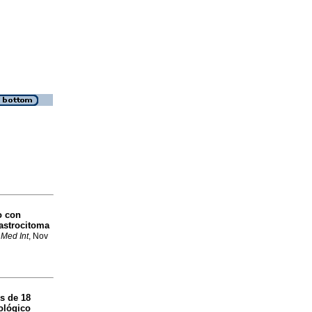
o con
 astrocitoma
 Med Int
, Nov
s de 18
ológico