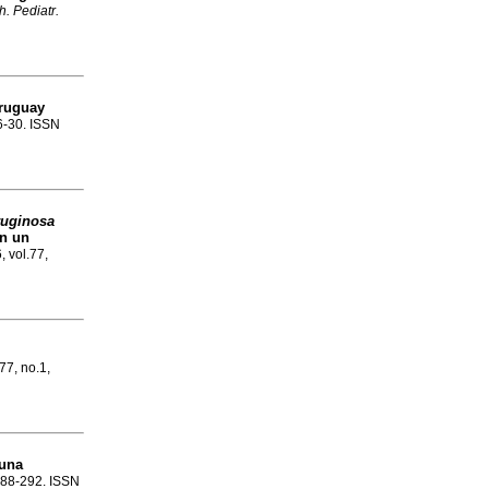
h. Pediatr.
Uruguay
26-30. ISSN
uginosa
en un
, vol.77,
.77, no.1,
 una
.288-292. ISSN