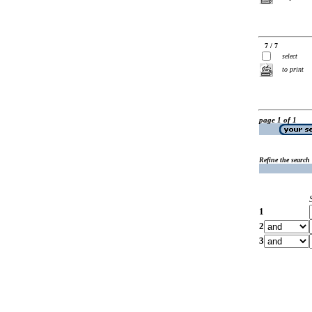
7 / 7
select
to print
page 1 of 1
Refine the search
1
2
3