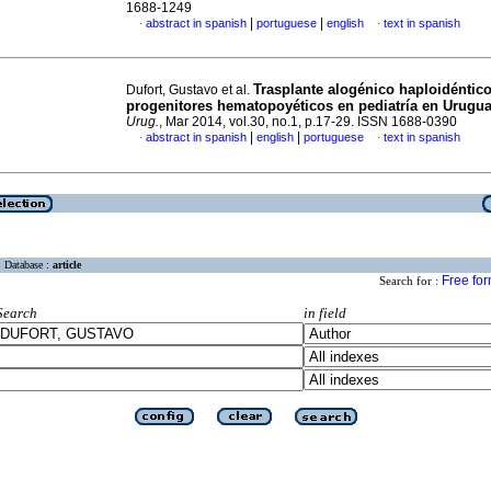
1688-1249
|
|
abstract in spanish
portuguese
english
text in spanish
·
·
Trasplante alogénico haploidéntic
Dufort, Gustavo et al.
progenitores hematopoyéticos en pediatría en Urugu
Urug.
, Mar 2014, vol.30, no.1, p.17-29. ISSN 1688-0390
|
|
abstract in spanish
english
portuguese
text in spanish
·
·
Database :
article
Free fo
Search for :
Search
in field