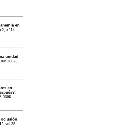
 anemia en
o.2, p.114-
una unidad
, Jun 2009,
res en
después?
.
88-0390
a oclusión
12, vol.28,