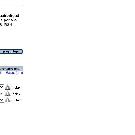
atibilidad
s por vía
78. ISSN
Advanced form
rm
Basic form