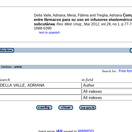
Comp
Della Valle, Adriana, Mesa, Fátima and Treglia, Adriana
entre fármacos para su uso en infusores elastomérico
subcutánea
.
Rev. Méd. Urug.
, Mar 2012, vol.28, no.1, p.77-
1688-0390
text in spanish
·
Database :
article
Free fo
Search for :
Search
in field
iAH
WWWISIS
Search engine:
powered by