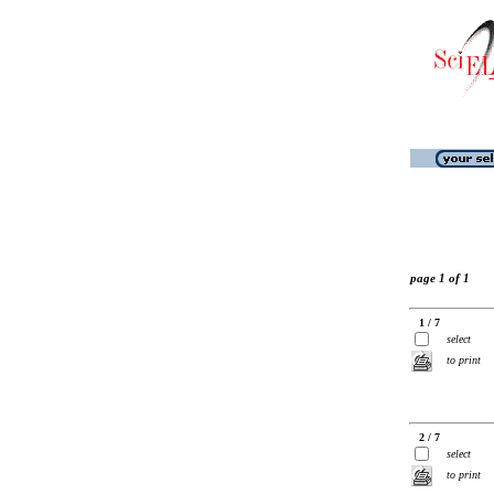
page 1 of 1
1 / 7
select
to print
2 / 7
select
to print