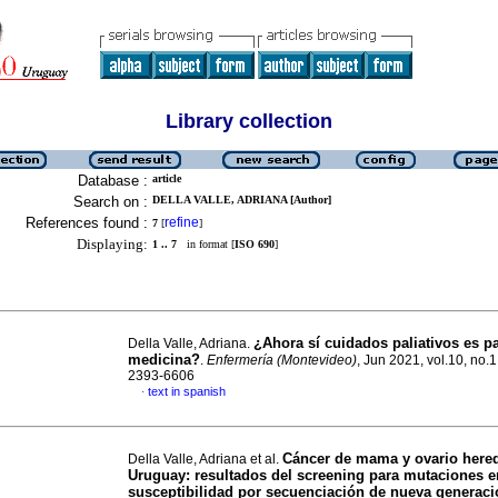
Library collection
Database :
article
Search on :
DELLA VALLE, ADRIANA [Author]
References found :
refine
7
[
]
Displaying:
1 .. 7
in format [
ISO 690
]
¿Ahora sí cuidados paliativos es pa
Della Valle, Adriana.
medicina?
.
Enfermería (Montevideo)
, Jun 2021, vol.10, no.1
2393-6606
text in spanish
·
Cáncer de mama y ovario hered
Della Valle, Adriana et al.
Uruguay: resultados del screening para mutaciones 
susceptibilidad por secuenciación de nueva generaci