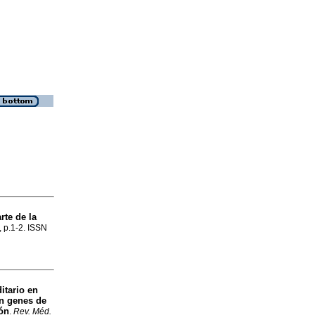
rte de la
, p.1-2. ISSN
itario en
en genes de
ón
.
Rev. Méd.