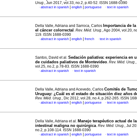
Urug.
, Jun 2017, vol.33, no.2, p.40-52. ISSN 1688-0390
|
|
abstract in spanish
english
portuguese
text in spanish
·
·
Importancia de la
Della Valle, Adriana and Sarroca, Carlos
el cáncer colorrectal
.
Rev. Méd. Urug.
, Ago 2004, vol.20, n
119. ISSN 1688-0390
|
|
abstract in spanish
english
french
text in spanish
·
·
Sedación paliativa
:
experiencia en 
Santos, David et al.
de cuidados paliativos de Montevideo
.
Rev. Méd. Urug.
vol.25, no.2, p.78-83. ISSN 1688-0390
abstract in spanish
text in spanish
·
·
Comités de Tumo
Della Valle, Adriana and Acevedo, Carlos
Uruguay: ¿Cuál es el estado de situación diez años 
Rev. Méd. Urug.
, Dic 2012, vol.28, no.4, p.262-265. ISSN 16
|
|
abstract in spanish
english
portuguese
text in spanish
·
·
Manejo terapéutico actual de l
Della Valle, Adriana et al.
intestinal maligna no quirúrgica
.
Rev. Méd. Urug.
, Jul 20
no.2, p.108-114. ISSN 1688-0390
|
|
abstract in spanish
english
portuguese
text in spanish
·
·