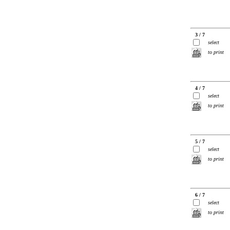
3 / 7
select
to print
4 / 7
select
to print
5 / 7
select
to print
6 / 7
select
to print