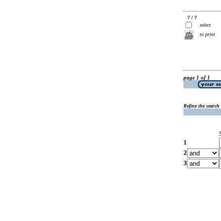
7 / 7
select
to print
page 1 of 1
Refine the search
1
2
3