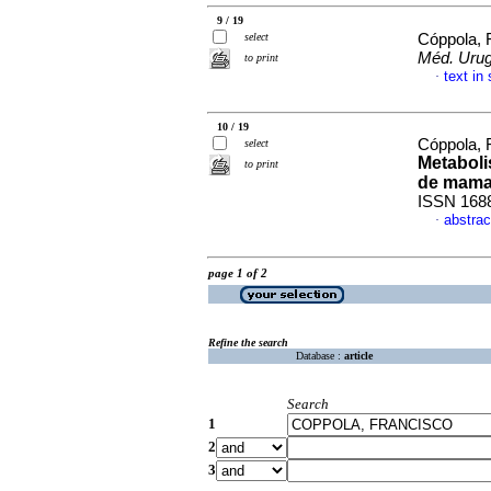
9 / 19
select
Cóppola, 
Méd. Urug
to print
text in
·
10 / 19
Cóppola, 
select
Metabol
to print
de mam
ISSN 168
abstrac
·
page 1 of 2
Refine the search
Database :
article
Search
1
2
3