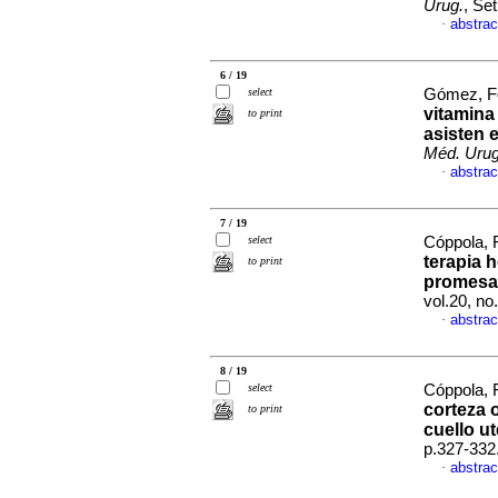
Urug.
, Se
abstrac
·
6 / 19
select
Gómez, Fe
vitamina
to print
asisten 
Méd. Urug
abstrac
·
7 / 19
select
Cóppola, 
terapia 
to print
promesa
vol.20, n
abstrac
·
8 / 19
select
Cóppola, F
corteza 
to print
cuello ut
p.327-332
abstrac
·