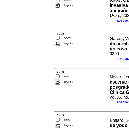
Rivas, Gab
invasiva
to print
atención
Urug.
, 20
abstrac
·
3 / 19
select
García, Vir
de acret
to print
un caso
0390
abstrac
·
4 / 19
select
Nozar, Fe
escenari
to print
posgrado
Clínica 
vol.35, n
abstrac
·
5 / 19
select
Bottaro, S
de yodo
to print