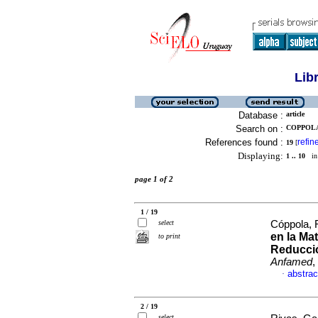
Lib
Database :
article
Search on :
COPPOLA
References found :
refin
19
[
Displaying:
1 .. 10
in 
page 1 of 2
1 / 19
select
Cóppola, F
en la Mat
to print
Reducció
Anfamed
,
abstrac
·
2 / 19
select