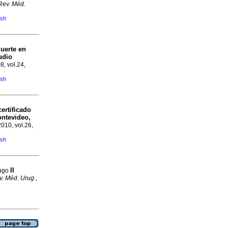
Rev. Méd.
ish
uerte en
udio
8, vol.24,
ish
certificado
ontevideo,
2010, vol.26,
ish
II
Hugo
v. Méd. Urug.
,