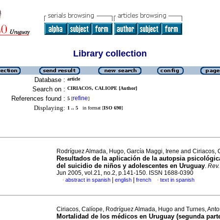
Library collection
Database :
article
Search on :
CIRIACOS, CALIOPE [Author]
References found :
refine
5
[
]
Displaying:
1 .. 5
in format [
ISO 690
]
Rodríguez Almada, Hugo, García Maggi, Irene and Ciriacos, 
Resultados de la aplicación de la autopsia psicológic
del suicidio de niños y adolescentes en Uruguay
.
Rev.
Jun 2005, vol.21, no.2, p.141-150. ISSN 1688-0390
|
|
abstract in spanish
english
french
text in spanish
·
·
Ciriacos, Calíope, Rodríguez Almada, Hugo and Turnes, Anto
Mortalidad de los médicos en Uruguay
(segunda part