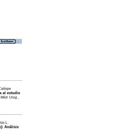
Calíope
a al estudio
 Méd. Urug.
,
nio L.
e)
:
Análisis