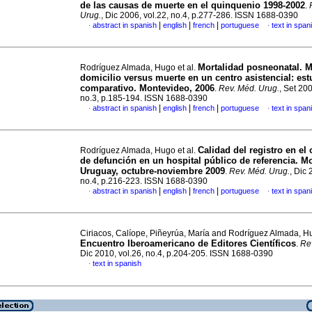
de las causas
de muerte en el quinquenio 1998-2002
.
Urug.
, Dic 2006, vol.22, no.4, p.277-286. ISSN 1688-0390
|
|
|
abstract in spanish
english
french
portuguese
text in span
·
·
Mortalidad posneonatal. M
Rodríguez Almada, Hugo et al.
domicilio versus muerte en un centro asistencial: est
comparativo. Montevideo, 2006
.
Rev. Méd. Urug.
, Set 200
no.3, p.185-194. ISSN 1688-0390
|
|
|
abstract in spanish
english
french
portuguese
text in span
·
·
Calidad del registro en el 
Rodríguez Almada, Hugo et al.
de defunción en un hospital público de referencia. M
Uruguay, octubre-noviembre 2009
.
Rev. Méd. Urug.
, Dic 
no.4, p.216-223. ISSN 1688-0390
|
|
|
abstract in spanish
english
french
portuguese
text in span
·
·
Ciriacos, Calíope, Piñeyrúa, María and Rodríguez Almada, 
Encuentro Iberoamericano de Editores Científicos
.
Re
Dic 2010, vol.26, no.4, p.204-205. ISSN 1688-0390
text in spanish
·