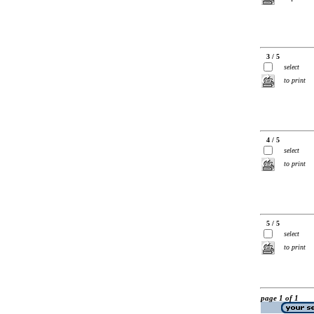
3 / 5
select
to print
4 / 5
select
to print
5 / 5
select
to print
page 1 of 1