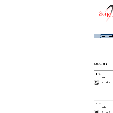
page 1 of 1
1 / 5
select
to print
2 / 5
select
to print