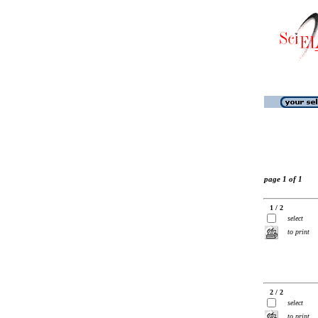
page 1 of 1
1 / 2
select
to print
2 / 2
select
to print