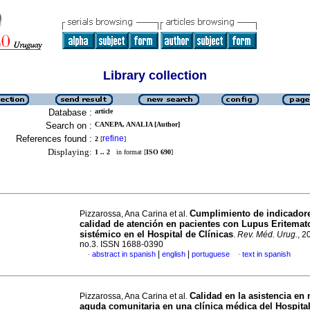
Library collection
Database :
article
Search on :
CANEPA, ANALIA [Author]
References found :
refine
2
[
]
Displaying:
1 .. 2
in format [
ISO 690
]
Cumplimiento de indicador
Pizzarossa, Ana Carina et al.
calidad de atención en pacientes con Lupus Eritemat
sistémico en el Hospital de Clínicas
.
Rev. Méd. Urug.
, 2
no.3. ISSN 1688-0390
|
|
abstract in spanish
english
portuguese
text in spanish
·
·
Calidad en la asistencia en
Pizzarossa, Ana Carina et al.
aguda comunitaria en una clínica médica del Hospita