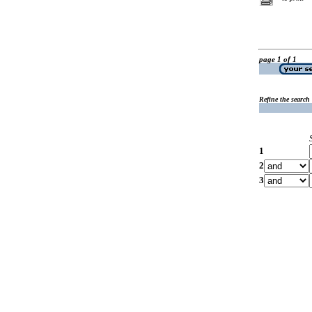
page 1 of 1
Refine the search
1
2
3