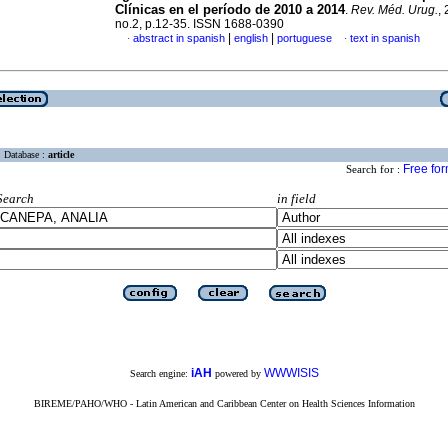
Clínicas en el período de 2010 a 2014
.
Rev. Méd. Urug.
,
no.2, p.12-35. ISSN 1688-0390
|
|
abstract in spanish
english
portuguese
text in spanish
·
·
Database :
article
Free fo
Search for :
Search
in field
iAH
WWWISIS
Search engine:
powered by
BIREME/PAHO/WHO - Latin American and Caribbean Center on Health Sciences Information