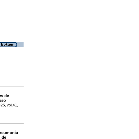
es de
oso
025, vol.41,
 neumonía
l de