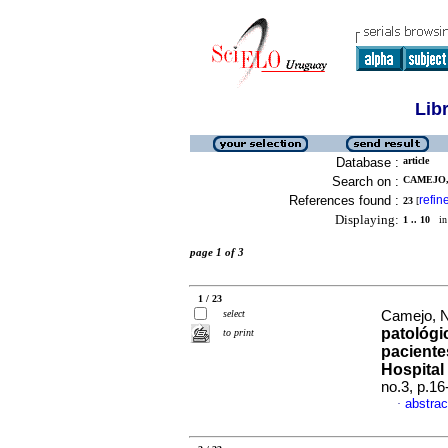
Lib
Database :
article
Search on :
CAMEJO, 
References found :
refin
23
[
Displaying:
1 .. 10
in 
page 1 of 3
1 / 23
select
Camejo, Na
patológi
to print
paciente
Hospital 
no.3, p.1
abstrac
·