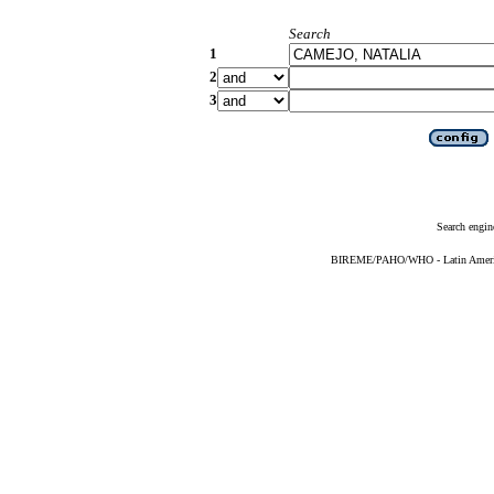
Search
1
2
3
Search engin
BIREME/PAHO/WHO - Latin American