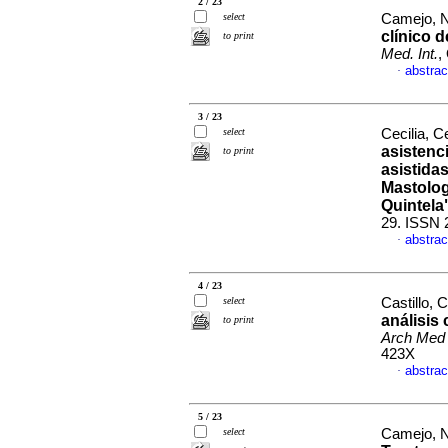
2 / 23
select
Camejo, Na
clínico d
to print
Med. Int.
,
abstrac
·
3 / 23
select
Cecilia, Ce
asistenci
to print
asistida
Mastolog
Quintela
29. ISSN 
abstrac
·
4 / 23
select
Castillo, C
análisis 
to print
Arch Med 
423X
abstrac
·
5 / 23
select
Camejo, Na