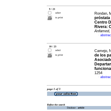
9 / 23
select
Rondan, M
próstata
to print
Centro D
Rivera: 
Anfamed
,
abstrac
·
10 / 23
select
Camejo, Na
de los p
to print
Asociado
Departam
funciona
1254
abstrac
·
page 1 of 3
Refine the search
Database :
article