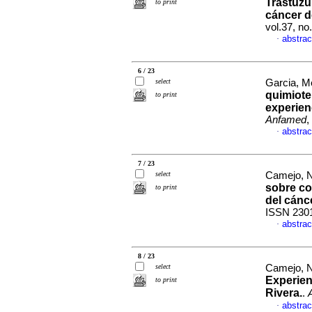
Trastuzu
to print
cáncer 
vol.37, n
abstrac
·
6 / 23
select
Garcia, Me
quimiote
to print
experien
Anfamed
,
abstrac
·
7 / 23
select
Camejo, Na
sobre co
to print
del cánc
ISSN 230
abstrac
·
8 / 23
select
Camejo, Na
Experien
to print
Rivera.
.
abstrac
·