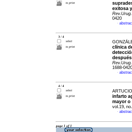
suprades
to print
exitosa 
Rev.Urug.
0420
abstrac
·
3 / 4
select
GONZÁLE
clínica 
to print
detecció
después 
Rev.Urug.
1688-042
abstrac
·
4 / 4
select
ARTUCIO,
infarto 
to print
mayor o 
vol.19, n
abstrac
·
page 1 of 1