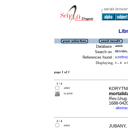
Lib
Database :
article
Search on :
BESADA, 
References found :
refine
4
[
]
Displaying:
1 .. 4
in f
page 1 of 1
1 / 4
select
KORYTNIC
mortalid
to print
Rev.Urug.
1688-042
abstrac
·
2 / 4
select
JUBANY, 