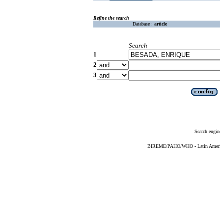
Refine the search
Database :
article
Search
1
2
3
Search engin
BIREME/PAHO/WHO - Latin American