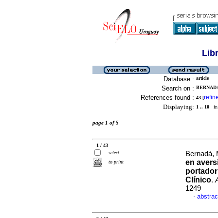
Lib
Database :
article
Search on :
BERNADA
References found :
refin
43
[
Displaying:
1 .. 10
in 
page 1 of 5
1 / 43
select
Bernadá, 
en avers
to print
portador
Clínico
.
1249
abstrac
·