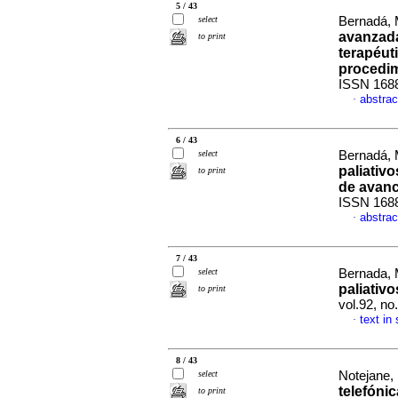
5 / 43
select
Bernadá, 
avanzada
to print
terapéut
procedi
ISSN 168
abstrac
·
6 / 43
select
Bernadá, 
paliativ
to print
de avan
ISSN 168
abstrac
·
7 / 43
select
Bernada,
paliativo
to print
vol.92, n
text in
·
8 / 43
select
Notejane,
telefóni
to print