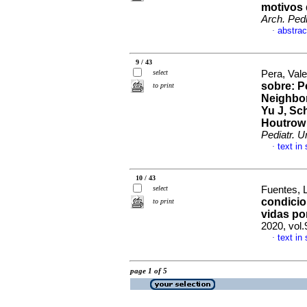
motivos 
Arch. Pedi
abstrac
·
9 / 43
select
Pera, Val
sobre: Pe
to print
Neighbor
Yu J, Sc
Houtrow 
Pediatr. U
text in
·
10 / 43
select
Fuentes, L
condicio
to print
vidas po
2020, vol
text in
·
page 1 of 5