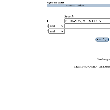
Refine the search
Database :
article
Search
1
2
3
Search engin
BIREME/PAHO/WHO - Latin American