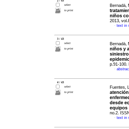
2 / 43
select
Bernadá,
tratamie
to print
niños c
2013, vol
text in
·
3 / 43
select
Bernadá, 
niños y 
to print
siniestr
epidemio
p.91-100.
abstrac
·
4 / 43
select
Fuentes, 
atención
to print
enfermed
desde eq
equipos 
no.2. ISS
text in
·