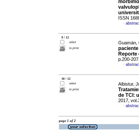
morbimor
valvulop
universit
ISSN 168
abstrac
·
9 / 12
select
Guamán, C
paciente
to print
Reporte 
p.200-207
abstrac
·
10 / 12
select
Albistur, 
Tratamie
to print
de TCI: 
2017, vol.
abstrac
·
page 1 of 2