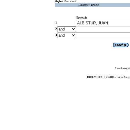
Refine the search
Database :
article
Search
1
2
3
Search engin
BIREME/PAHO/WHO - Latin American