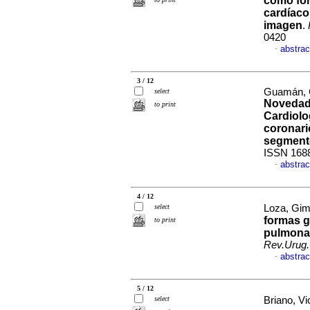
como for
cardíaco
imagen
.
0420
abstrac
·
3 / 12
Guamán, C
select
Novedade
to print
Cardiolo
coronari
segment
ISSN 168
abstrac
·
4 / 12
select
Loza, Gim
formas g
to print
pulmonar
Rev.Urug.
abstrac
·
5 / 12
select
Briano, Vi