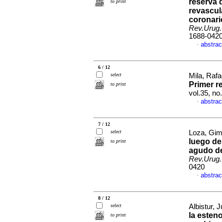
reserva d
to print
revascul
coronari
Rev.Urug.
1688-042
abstrac
·
6 / 12
select
Mila, Rafa
Primer r
to print
vol.35, n
abstrac
·
7 / 12
select
Loza, Gim
luego de
to print
agudo de
Rev.Urug.
0420
abstrac
·
8 / 12
select
Albistur, J
la esteno
to print