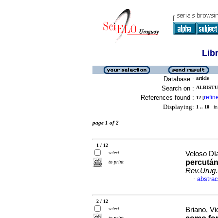
Lib
Database :
article
Search on :
ALBISTUR
References found :
refin
12
[
Displaying:
1 .. 10
in 
page 1 of 2
1 / 12
select
Veloso Día
percután
to print
Rev.Urug.
abstrac
·
2 / 12
select
Briano, Vic
to print