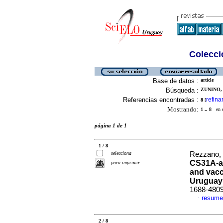
Colecció
Base de datos :
article
Búsqueda :
ZUNINO, 
Referencias encontradas :
refina
8
[
Mostrando:
1 .. 8
en el
página 1 de 1
1 / 8
selecciona
Rezzano, 
CS31A-an
para imprimir
and vacc
Uruguay
1688-480
resume
·
2 / 8