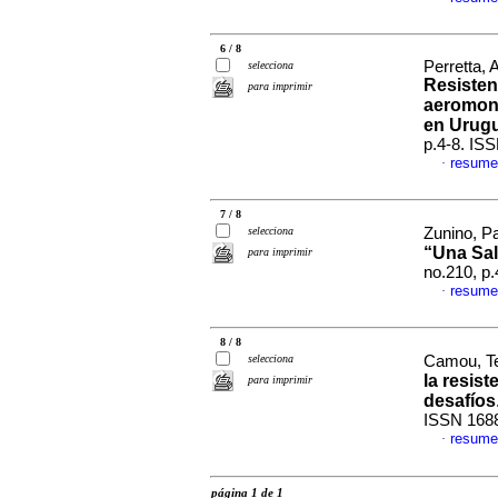
6 / 8
Perretta, 
selecciona
Resisten
para imprimir
aeromona
en Urug
p.4-8. IS
resume
·
7 / 8
selecciona
Zunino, P
“Una Sa
para imprimir
no.210, p
resume
·
8 / 8
selecciona
Camou, Te
la resist
para imprimir
desafíos
ISSN 168
resume
·
página 1 de 1