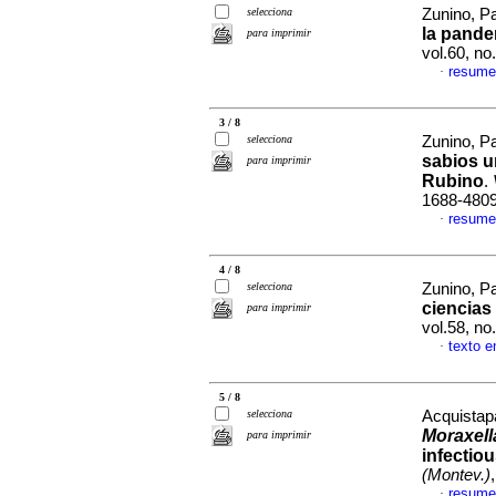
selecciona
Zunino, P
la pand
para imprimir
vol.60, n
resume
·
3 / 8
selecciona
Zunino, P
sabios u
para imprimir
Rubino
.
1688-480
resume
·
4 / 8
selecciona
Zunino, P
ciencias 
para imprimir
vol.58, n
texto e
·
5 / 8
selecciona
Acquistapa
Moraxell
para imprimir
infectio
(Montev.)
resume
·