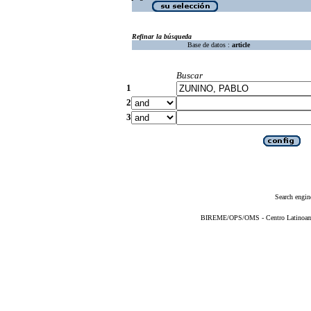
Refinar la búsqueda
Base de datos :
article
Buscar
1
2
3
Search engin
BIREME/OPS/OMS - Centro Latinoameri